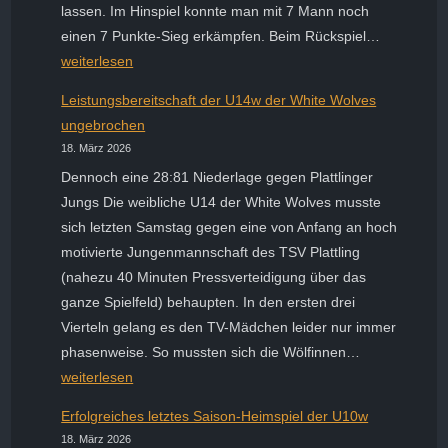
lassen. Im Hinspiel konnte man mit 7 Mann noch
Nur
einen 7 Punkte-Sieg erkämpfen. Beim Rückspiel…
noch
weiterlesen
einen
Leistungsbereitschaft der U14w der White Wolves
Sieg
ungebrochen
zur
18. März 2026
Meistersc
Dennoch eine 28:81 Niederlage gegen Plattlinger
entfernt
Jungs Die weibliche U14 der White Wolves musste
sich letzten Samstag gegen eine von Anfang an hoch
motivierte Jungenmannschaft des TSV Plattling
(nahezu 40 Minuten Pressverteidigung über das
ganze Spielfeld) behaupten. In den ersten drei
Vierteln gelang es den TV-Mädchen leider nur immer
Leistungsbere
phasenweise. So mussten sich die Wölfinnen…
der
weiterlesen
U14w
Erfolgreiches letztes Saison-Heimspiel der U10w
der
18. März 2026