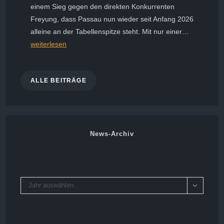
einem Sieg gegen den direkten Konkurrenten
Freyung, dass Passau nun wieder seit Anfang 2026
Spitzenspi
alleine an der Tabellenspitze steht. Mit nur einer…
gegen
weiterlesen
Landshut
wird
ALLE BEITRÄGE
seinem
Namen
gerecht
News-Archiv
Archiv
Jahr auswählen