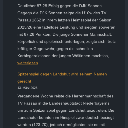
White
Deutlicher 87:28 Erfolg gegen die DJK Sonnen
Wolves
Gegegn die DJK Sonnen zeigte die U10w des TV
ungebrochen
Passau 1862 in ihrem letzten Heimsspiel der Saison
2025/26 eine tadellose Leistung und siegten souverän
mit 87:28 Punkten. Die junge Sonnener Mannschaft,
körperlich und spielerisch unterlegen, zeigte sich, trotz
kräftiger Gegenwehr, gegen die schnellen
Erfolgr
Korblegeraktionen der jungen Wölfinnen machtlos,…
letztes
weiterlesen
Saison-
Spitzenspiel gegen Landshut wird seinem Namen
Heimspi
gerecht
der
13. März 2026
U10w
Vergangene Woche reiste die Herrenmannschaft des
TV Passau in die Landeshauptstadt Niederbayerns,
um zum Spitzenspiel gegen Landshut anzutreten. Die
Landshuter konnten im Hinspiel zwar deutlich besiegt
werden (123-70), jedoch ermöglichten sie es mit