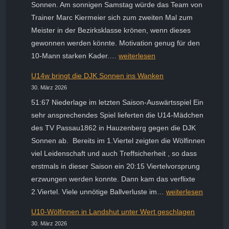
Sonnen. Am sonnigen Samstag würde das Team von
Trainer Marc Kiermeier sich zum zweiten Mal zum
Meister in der Bezirksklasse krönen, wenn dieses
gewonnen werden könnte. Motivation genug für den
Herrenmannschaft
10-Mann starken Kader.…
weiterlesen
der
U14w bringt die DJK Sonnen ins Wanken
Passau
30. März 2026
White
51:67 Niederlage im letzten Saison-Auswärtsspiel Ein
Wolves
sehr ansprechendes Spiel lieferten die U14-Mädchen
krönt
des TV Passau1862 in Hauzenberg gegen die DJK
sich
Sonnen ab. Bereits im 1.Viertel zeigten die Wölfinnen
zum
viel Leidenschaft und auch Treffsicherheit , so dass
zweiten
erstmals in dieser Saison ein 20:15 Viertelvorsprung
Mal
erzwungen werden konnte. Dann kam das verflixte
in
U14w
2.Viertel. Viele unnötige Ballverluste im…
weiterlesen
Folge
bringt
zum
U10-Wölfinnen in Landshut unter Wert geschlagen
die
Meister
30. März 2026