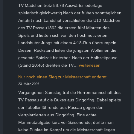
DJK
TV-Mädchen trotz 58:78 Auswärtsniederlage
Sonnen
spielerisch gleichwertig Nach der frühen sonntäglichen
ins
Anfahrt nach Landshut verschliefen die U10-Mädchen
Wanken
des TV Passau1862 die ersten fünf Minuten des
Spiels und ließen sich von den hochmotivierten
Landshuter Jungs mit einem 4:18-Run überrumpeln.
Diesem Rückstand liefen die jüngsten Wölfinnen die
gesamte Spielzeit hinterher. Nach der Halbzeitpause
U10-
(Stand 20:46) drehten die TV…
weiterlesen
Wölfinnen
Nur noch einen Sieg zur Meisterschaft entfernt
in
23. März 2026
Landshut
Vergangenen Samstag traf die Herrenmannschaft des
unter
TV Passau auf die Dukes aus Dingolfing. Dabei spielte
Wert
der Tabellenführende aus Passau gegen den
geschlagen
viertplatzierten aus Dingolfing. Eine echte
Mammutaufgabe kurz vor Saisonende, durfte man
keine Punkte im Kampf um die Meisterschaft liegen