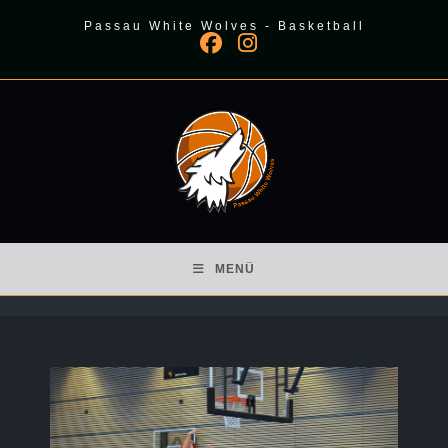
Zum
Passau White Wolves - Basketball
Inhalt
springen
MENÜ