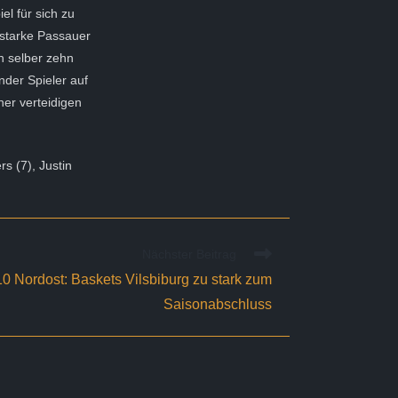
el für sich zu
 starke Passauer
n selber zehn
nder Spieler auf
ner verteidigen
rs (7), Justin
Nächster Beitrag
0 Nordost: Baskets Vilsbiburg zu stark zum
Saisonabschluss