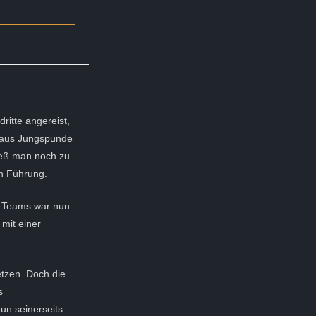
ritte angereist,
ssaus Jungspunde
ließ man noch zu
in Führung.
er Teams war nun
 mit einer
etzen. Doch die
s
un seinerseits