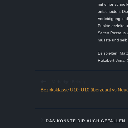
mit einer schnel
entscheiden. Di
Verteidigung in 
Punkte erzielte 
Seiten Passaus w
musste und selbs
Es spielten: Matt
Rukabert, Amar S
Weitere
Vorheriger Beitrag
Artikel
Bezirksklasse U10: U10 überzeugt vs Neuö
ansehen
DAS KÖNNTE DIR AUCH GEFALLEN