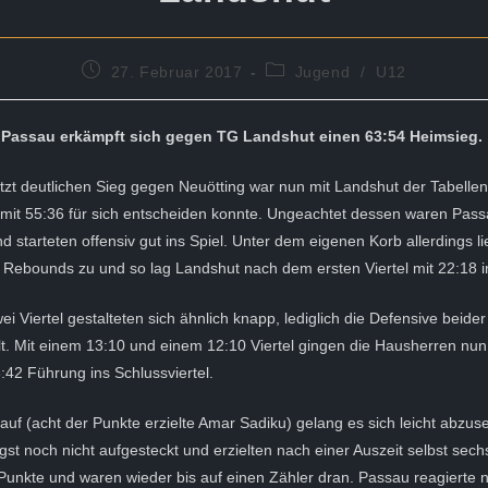
Beitrag
Beitrags-
27. Februar 2017
Jugend
/
U12
veröffentlicht:
Kategorie:
 Passau erkämpft sich gegen TG Landshut einen 63:54 Heimsieg.
zt deutlichen Sieg gegen Neuötting war nun mit Landshut der Tabellend
l mit 55:36 für sich entscheiden konnte. Ungeachtet dessen waren Pa
nd starteten offensiv gut ins Spiel. Unter dem eigenen Korb allerdings 
 Rebounds zu und so lag Landshut nach dem ersten Viertel mit 22:18 
ei Viertel gestalteten sich ähnlich knapp, lediglich die Defensive beid
lt. Mit einem 13:10 und einem 12:10 Viertel gingen die Hausherren nun
42 Führung ins Schlussviertel.
auf (acht der Punkte erzielte Amar Sadiku) gelang es sich leicht abzus
gst noch nicht aufgesteckt und erzielten nach einer Auszeit selbst sech
unkte und waren wieder bis auf einen Zähler dran. Passau reagierte n