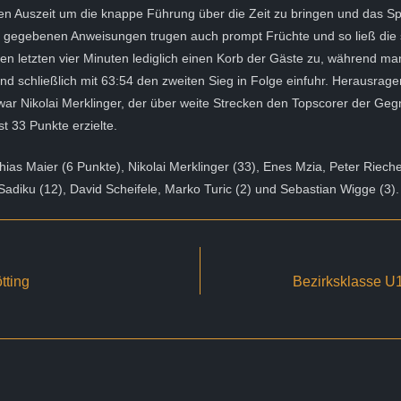
len Auszeit um die knappe Führung über die Zeit zu bringen und das Spi
e gegebenen Anweisungen trugen auch prompt Früchte und so ließ die
den letzten vier Minuten lediglich einen Korb der Gäste zu, während ma
und schließlich mit 63:54 den zweiten Sieg in Folge einfuhr. Herausrage
ar Nikolai Merklinger, der über weite Strecken den Topscorer der Geg
t 33 Punkte erzielte.
hias Maier (6 Punkte), Nikolai Merklinger (33), Enes Mzia, Peter Rieche
adiku (12), David Scheifele, Marko Turic (2) und Sebastian Wigge (3).
tting
Bezirksklasse U1