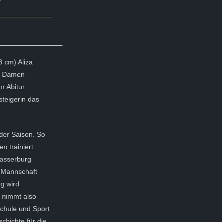
 cm) Aliza
 – Damen
r Abitur
steigerin das
der Saison. So
 trainiert
Wasserburg
 Mannschaft
g wird
 nimmt also
Schule und Sport
schichte für die