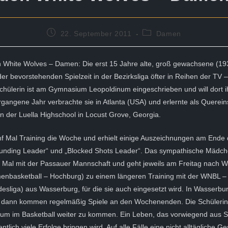
Beitrag
Beitrags-
22. September 2011
Damen
veröffentlicht:
Kategorie:
 White Wolves – Damen: Die erst 15 Jahre alte, groß gewachsene (193
 der bevorstehenden Spielzeit in der Bezirksliga öfter in Reihen der TV
chülerin ist am Gymnasium Leopoldinum eingeschrieben und will dort ih
angene Jahr verbrachte sie in Atlanta (USA) und erlernte als Querein
an der Luella Highschool in Locust Grove, Georgia.
ünf Mal Training die Woche und erhielt einige Auszeichnungen am Ende 
unding Leader“ und „Blocked Shots Leader“. Das sympathische Mädchen
i Mal mit der Passauer Mannschaft und geht jeweils am Freitag nach 
enbasketball – Hochburg) zu einem längeren Training mit der WNBL –
liga) aus Wasserburg, für die sie auch eingesetzt wird. In Wasserbur
 dann kommen regelmäßig Spiele an den Wochenenden. Die Schülerin
, um im Basketball weiter zu kommen. Ein Leben, das vorwiegend aus 
ntlich viele Erfolge bringen wird. Auf alle Fälle eine nicht alltägliche Ge