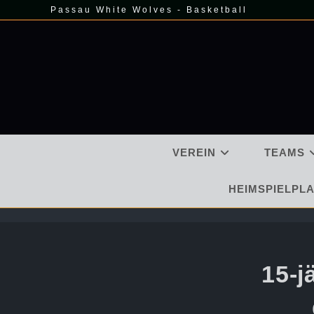
Zum
Passau White Wolves - Basketball
Inhalt
springen
VEREIN
TEAMS
HEIMSPIELPLA
15-j