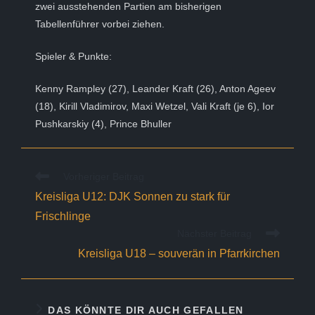
zwei ausstehenden Partien am bisherigen
Tabellenführer vorbei ziehen.
Spieler & Punkte:
Kenny Rampley (27), Leander Kraft (26), Anton Ageev
(18), Kirill Vladimirov, Maxi Wetzel, Vali Kraft (je 6), Ior
Pushkarskiy (4), Prince Bhuller
Weitere
Vorheriger Beitrag
Artikel
Kreisliga U12: DJK Sonnen zu stark für
ansehen
Frischlinge
Nächster Beitrag
Kreisliga U18 – souverän in Pfarrkirchen
DAS KÖNNTE DIR AUCH GEFALLEN