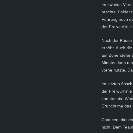
Im zweiten Vierte
brachte. Leider 
Führung noch de
der Freiwurflini
Nach der Pause k
erhöht. Auch die
auf Zonendefens
Minuten kam man
vorne nutzte. Das
Im letzten Absch
der Freiwurflini
konnten die Whi
Crunchtime das S
Chancen, dieses 
nicht. Dem Team 