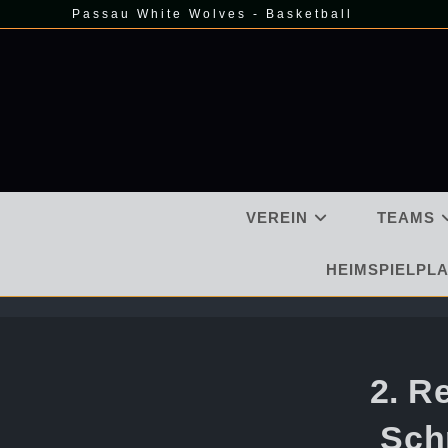
Zum
Passau White Wolves - Basketball
Inhalt
springen
VEREIN
TEAMS
HEIMSPIELPLA
2. R
Sch