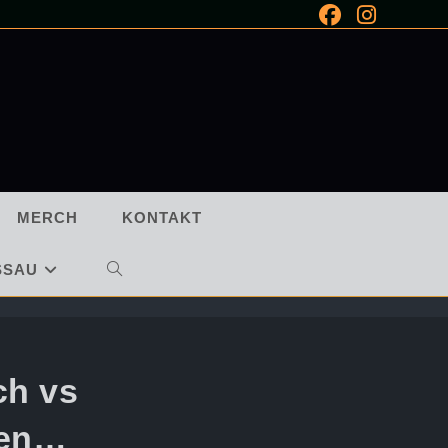
MERCH
KONTAKT
SSAU
WEBSITE-
SUCHE
UMSCHALTEN
ch vs
ren…