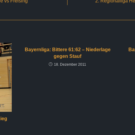
e vs Freising
2. Regionalliga He
Bayernliga: Bittere 61:62 – Niederlage
Ba
gegen Stauf
18. Dezember 2011
sieg