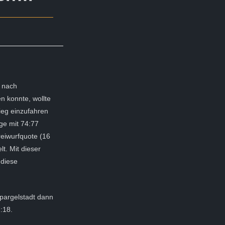
l nach
 konnte, wollte
eg einzufahren
ge mit 74:77
eiwurfquote (16
lt. Mit dieser
 diese
Spargelstadt dann
:18.