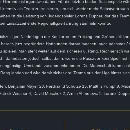
r Hinrunde ist irgendwie dahin. Für die letzten beiden Saisonspiele wär
 intensiv als Team zu trainieren, um sich wieder mehr Selbstvertrauen 
heben ist die Leistung von Jugendspieler Lorenz Dupper, der das Team
ten Einsatzzeit erste Regionalligaerfahrung sammeln konnte.
ichzeitigen Niederlagen der Konkurrenten Freising und Gröbenzell kan
bereits jetzt begründete Hoffnungen darauf machen, auch nächstes Ja
zu spielen. Man steht weiter auf dem sicheren 8. Rang. Rechnerisch wä
ch, da müssten jedoch selbst dann, wenn die Passauer kein Spiel meh
iele ungünstige Umstände zusammenkommen. Die Mannschaft kann schle
Rang landen und wird damit sicher drei Teams aus der Liga hinter sich
lten: Benjamin Mayer 28, Ferdinand Schütze 15, Matthis Kumpf 9, Maxi
 Patrick Wiesner 4, David Moschek 2, Armin Ahmetovic 1, Lorenz Duppe