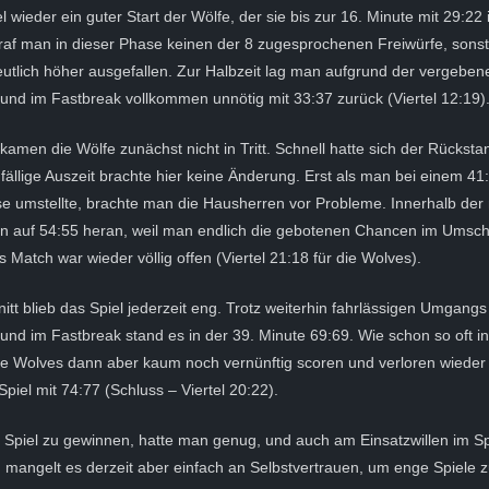
l wieder ein guter Start der Wölfe, der sie bis zur 16. Minute mit 29:22
traf man in dieser Phase keinen der 8 zugesprochenen Freiwürfe, sonst
utlich höher ausgefallen. Zur Halbzeit lag man aufgrund der vergebe
e und im Fastbreak vollkommen unnötig mit 33:37 zurück (Viertel 12:19)
amen die Wölfe zunächst nicht in Tritt. Schnell hatte sich der Rücksta
 fällige Auszeit brachte hier keine Änderung. Erst als man bei einem 4
e umstellte, brachte man die Hausherren vor Probleme. Innerhalb der 
 auf 54:55 heran, weil man endlich die gebotenen Chancen im Umscha
 Match war wieder völlig offen (Viertel 21:18 für die Wolves).
nitt blieb das Spiel jederzeit eng. Trotz weiterhin fahrlässigen Umgan
e und im Fastbreak stand es in der 39. Minute 69:69. Wie schon so oft i
te Wolves dann aber kaum noch vernünftig scoren und verloren wieder 
piel mit 74:77 (Schluss – Viertel 20:22).
Spiel zu gewinnen, hatte man genug, und auch am Einsatzwillen im Spi
mangelt es derzeit aber einfach an Selbstvertrauen, um enge Spiele z