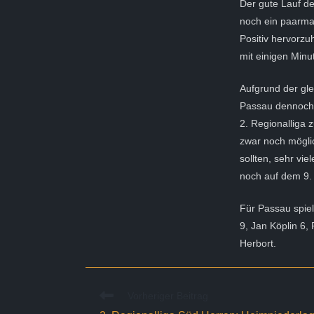
Der gute Lauf de
noch ein paarmal
Positiv hervorzu
mit einigen Minu
Aufgrund der gle
Passau dennoch 
2. Regionalliga 
zwar noch mögli
sollten, sehr v
noch auf dem 9. 
Für Passau spie
9, Jan Köplin 6,
Herbort.
Weitere
Vorheriger Beitrag
Artikel