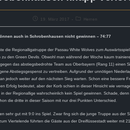
Beitrag
Beitrags-
19. März 2017
Herren
veröffentlicht:
Kategorie:
önnen auch in Schrobenhausen nicht gewinnen – 74:77
te die Regionalligatruppe der Passau White Wolves zum Auswärtsspie
zu den Green Devils. Obwohl man während der Woche kaum trainieren
gegen das abstiegsbedrohte Team aus Oberbayern (Rang 11) einen Si
gene Abstiegsgespenst zu vertreiben. Aufgrund der unnötigen Niederla
n jedoch weiter auf den nächsten Sieg warten. Schon eine bessere Fr
en Erfolg bedeutet, aber der Korb schien in dieser Hinsicht wie vernage
n der Regionallige wahrscheinlich kein Spiel gewinnen. Schade, denn
hon die dritte in dieser Saison mit nur drei Punkten Unterschied.
ten sehr gut mit 9:0 ins Spiel. Zwar fing sich die junge Truppe aus der 
zum Viertelende führten die Gäste aus der Dreiflüssestadt weiter mit 21