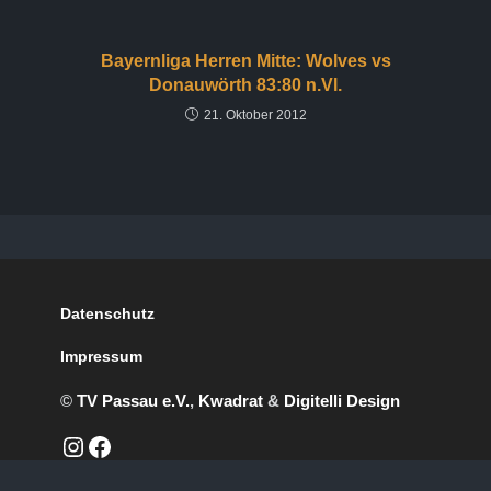
Bayernliga Herren Mitte: Wolves vs
Donauwörth 83:80 n.Vl.
21. Oktober 2012
Datenschutz
Impressum
©
TV Passau e.V.
,
Kwadrat
&
Digitelli Design
https://www.instagram.com/passauwhitewolves/?hl=de
Facebook