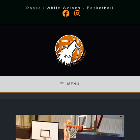
Zum
Passau White Wolves - Basketball
Inhalt
springen
MENÜ