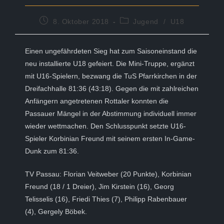
Beitrag
Beitrags-
8. Oktober 2018
Jugend
/
U18
veröffentlicht:
Kategorie:
Einen ungefährdeten Sieg hat zum Saisoneinstand die
neu installierte U18 gefeiert. Die Mini-Truppe, ergänzt
mit U16-Spielern, bezwang die TuS Pfarrkirchen in der
Dreifachhalle 81:36 (43:18). Gegen die mit zahlreichen
Anfängern angetretenen Rottaler konnten die
Passauer Mängel in der Abstimmung individuell immer
wieder wettmachen. Den Schlusspunkt setzte U16-
Spieler Korbinian Freund mit seinem ersten In-Game-
Dunk zum 81:36.
TV Passau: Florian Veitweber (20 Punkte), Korbinian
Freund (18 / 1 Dreier), Jim Kirstein (16), Georg
Telisselis (16), Friedi Thies (7), Philipp Rabenbauer
(4), Gergely Böbek.