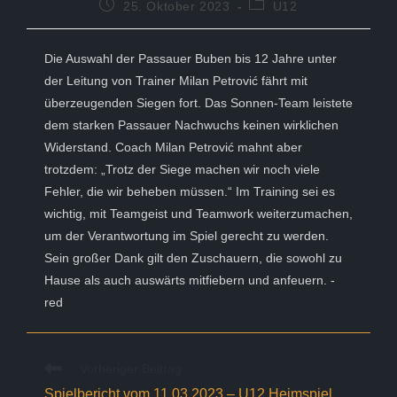
Beitrag
Beitrags-
25. Oktober 2023
U12
veröffentlicht:
Kategorie:
Die Auswahl der Passauer Buben bis 12 Jahre unter
der Leitung von Trainer Milan Petrović fährt mit
überzeugenden Siegen fort. Das Sonnen-Team leistete
dem starken Passauer Nachwuchs keinen wirklichen
Widerstand. Coach Milan Petrović mahnt aber
trotzdem: „Trotz der Siege machen wir noch viele
Fehler, die wir beheben müssen.“ Im Training sei es
wichtig, mit Teamgeist und Teamwork weiterzumachen,
um der Verantwortung im Spiel gerecht zu werden.
Sein großer Dank gilt den Zuschauern, die sowohl zu
Hause als auch auswärts mitfiebern und anfeuern. -
red
Weitere
Vorheriger Beitrag
Artikel
Spielbericht vom 11.03.2023 – U12 Heimspiel