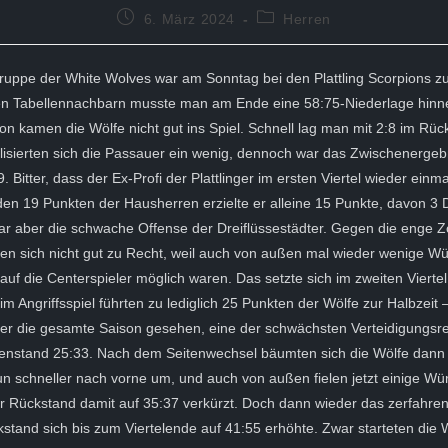
Beitrag
Beitrags-
6. März 2024
Herren
veröffentlicht:
Kategorie:
Truppe der White Wolves war am Sonntag bei den Plattling Scorpions 
en Tabellennachbarn musste man am Ende eine 58:75-Niederlage hin
ison kamen die Wölfe nicht gut ins Spiel. Schnell lag man mit 2:8 im Rü
ilisierten sich die Passauer ein wenig, dennoch war das Zwischenerge
. Bitter, dass der Ex-Profi der Plattlinger im ersten Viertel wieder einma
den 19 Punkten der Hausherren erzielte er alleine 15 Punkte, davon 3 
r aber die schwache Offense der Dreiflüssestädter. Gegen die enge Z
n sich nicht gut zu Recht, weil auch von außen mal wieder wenige Wür
auf die Centerspieler möglich waren. Das setzte sich im zweiten Viertel 
m Angriffsspiel führten zu lediglich 25 Punkten der Wölfe zur Halbzeit
über die gesamte Saison gesehen, eine der schwächsten Verteidigungsr
henstand 25:33. Nach dem Seitenwechsel bäumten sich die Wölfe dann 
n schneller nach vorne um, und auch von außen fielen jetzt einige Würf
 Rückstand damit auf 35:37 verkürzt. Doch dann wieder das zerfahrene
stand sich bis zum Viertelende auf 41:55 erhöhte. Zwar starteten die 