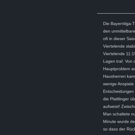
Die Bayernliga-
den unmittelbar
oft in dieser Sa
Viertelende stab
Viertelende 11:19
Lagen traf. Von 
Hauptproblem wa
Hausherren kame
wenige Anspiele 
Entscheidungen i
die Plattlinger 
aufweist! Zwisc
Man schaltete nu
Minute wurde der
so dass der Rück