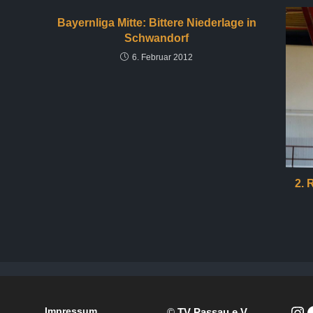
Bayernliga Mitte: Bittere Niederlage in
Schwandorf
6. Februar 2012
2. 
Impressum
©
TV Passau e.V.
,
https://www.instagram.com/passauwhitewolves/?hl=de
Facebook