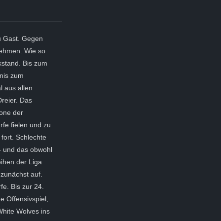
zu Gast. Gegen
nehmen. Wie so
ckstand. Bis zum
bnis zum
l aus allen
Dreier. Das
one der
fe fielen und zu
fort. Schlechte
 – und das obwohl
eihen der Liga
zunächst auf.
e. Bis zur 24.
 Offensivspiel,
White Wolves ins