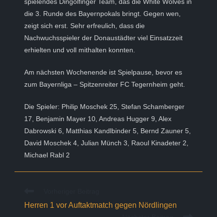
spielendes Dingolfinger Team, das die White Wolves in
die 3. Runde des Bayernpokals bringt. Gegen wen,
zeigt sich erst. Sehr erfreulich, dass die
Nachwuchsspieler der Donaustädter viel Einsatzzeit
erhielten und voll mithalten konnten.
Am nächsten Wochenende ist Spielpause, bevor es
zum Bayernliga – Spitzenreiter FC Tegernheim geht.
Die Spieler: Philip Moschek 25, Stefan Schamberger
17, Benjamin Mayer 10, Andreas Hugger 9, Alex
Dabrowski 6, Matthias Kandlbinder 5, Bernd Zauner 5,
David Moschek 4, Julian Münch 3, Raoul Kinadeter 2,
Michael Rabl 2
Weitere
Vorheriger Beitrag
Artikel
Herren 1 vor Auftaktmatch gegen Nördlingen
ansehen