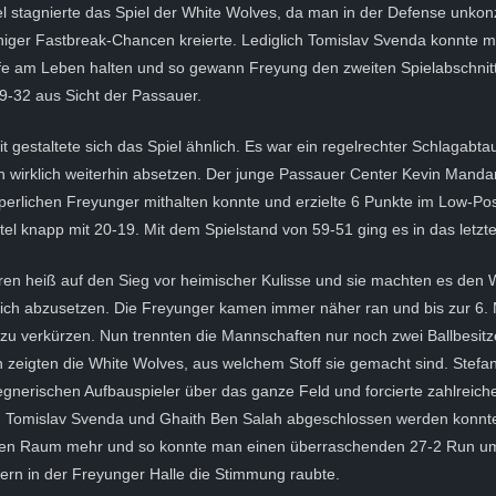
el stagnierte das Spiel der White Wolves, da man in der Defense unkonz
iger Fastbreak-Chancen kreierte. Lediglich Tomislav Svenda konnte mi
fe am Leben halten und so gewann Freyung den zweiten Spielabschnitt
39-32 aus Sicht der Passauer.
t gestaltete sich das Spiel ähnlich. Es war ein regelrechter Schlagabt
 wirklich weiterhin absetzen. Der junge Passauer Center Kevin Mandan
perlichen Freyunger mithalten konnte und erzielte 6 Punkte im Low-Po
el knapp mit 20-19. Mit dem Spielstand von 59-51 ging es in das letzte
ren heiß auf den Sieg vor heimischer Kulisse und sie machten es den 
sich abzusetzen. Die Freyunger kamen immer näher ran und bis zur 6. 
 zu verkürzen. Nun trennten die Mannschaften nur noch zwei Ballbesitz
n zeigten die White Wolves, aus welchem Stoff sie gemacht sind. Stefa
gegnerischen Aufbauspieler über das ganze Feld und forcierte zahlreich
n Tomislav Svenda und Ghaith Ben Salah abgeschlossen werden konn
nen Raum mehr und so konnte man einen überraschenden 27-2 Run um
rn in der Freyunger Halle die Stimmung raubte.