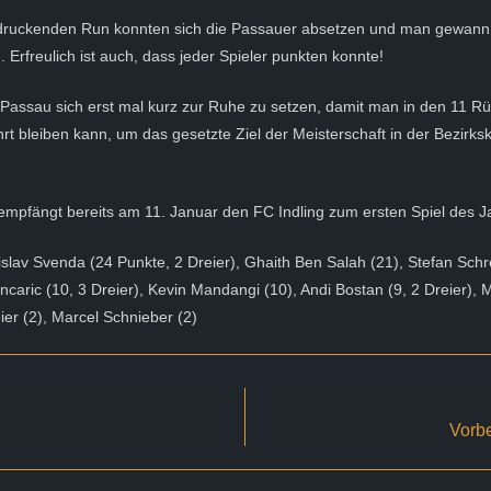
druckenden Run konnten sich die Passauer absetzen und man gewann d
. Erfreulich ist auch, dass jeder Spieler punkten konnte!
 Passau sich erst mal kurz zur Ruhe zu setzen, damit man in den 11 R
hrt bleiben kann, um das gesetzte Ziel der Meisterschaft in der Bezirks
empfängt bereits am 11. Januar den FC Indling zum ersten Spiel des 
islav Svenda (24 Punkte, 2 Dreier), Ghaith Ben Salah (21), Stefan Schre
oncaric (10, 3 Dreier), Kevin Mandangi (10), Andi Bostan (9, 2 Dreier),
ier (2), Marcel Schnieber (2)
Vorb