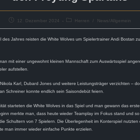
Beitrag
Beitrags-
12. Dezember 2024
Herren
/
News/Allgemein
veröffentlicht:
Kategorie:
l des Jahres reisten die White Wolves um Spielertrainer Andi Bostan 
man mit einer ungewohnt kleinen Mannschaft zum Auswärtsspiel anger
eler aufstellen.
ikola Karl, Dubard Jones und weitere Leistungsträger verzichten – do
an Schreiner konnte endlich sein Saisondebüt feiern.
tität starteten die White Wolves in das Spiel und man gewann das erste 
Beginn merkte man, dass heute wieder Teamplay im Fokus stand und so 
die Schultern von 7 Spielern. Die Überlegenheit im Konterspiel nutzten
te man immer wieder einfache Punkte erzielen.