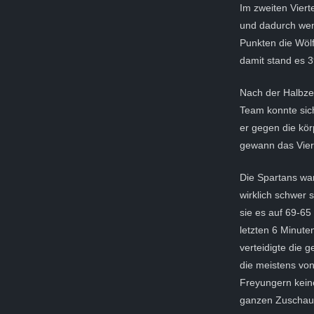
Im zweiten Viert
und dadurch wen
Punkten die Wöl
damit stand es 
Nach der Halbzei
Team konnte sich
er gegen die kör
gewann das Viert
Die Spartans wa
wirklich schwer 
sie es auf 69-65
letzten 6 Minute
verteidigte die 
die meistens vo
Freyungern kei
ganzen Zuschaue