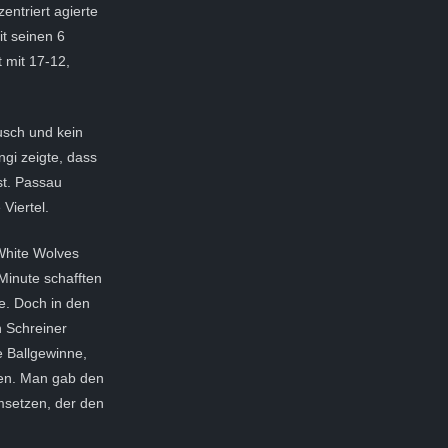
entriert agierte
t seinen 6
 mit 17-12,
ausch und kein
gi zeigte, dass
st. Passau
 Viertel.
White Wolves
Minute schafften
e. Doch in den
n Schreiner
e Ballgewinne,
ten. Man gab den
setzen, der den