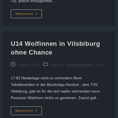
70), jedoch ermöglichten…
Spitzenspiel
Weiterlesen
Gegen
Landshut
Wird
Seinem
Namen
Gerecht
U14 Wolfinnen in Vilsbiburg
ohne Chance
Beitrag
Beitrags-
4. März 2026
Jugend
/
News/Allgemein
/
U14
veröffentlicht:
Kategorie:
17:82 Niederlage nicht zu verhindern Beim
Tabellendritten in der Bezirksliga Nordost , dem TSV
Vilsbiburg, gab es für die sich tapfer wehrenden neun
Passauer Mädchen nichts zu gewinnen. Zuerst galt…
U14
Weiterlesen
Wolfinnen