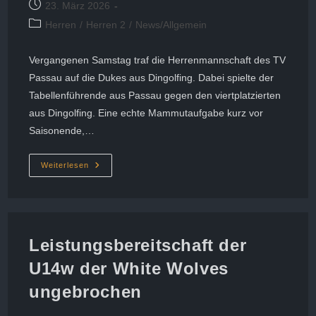
Beitrag
23. März 2026
veröffentlicht:
Beitrags-
Herren
/
Herren 2
/
News/Allgemein
Kategorie:
Vergangenen Samstag traf die Herrenmannschaft des TV
Passau auf die Dukes aus Dingolfing. Dabei spielte der
Tabellenführende aus Passau gegen den viertplatzierten
aus Dingolfing. Eine echte Mammutaufgabe kurz vor
Saisonende,…
Nur
Weiterlesen
Noch
Einen
Sieg
Zur
Meisterschaft
Entfernt
Leistungsbereitschaft der
U14w der White Wolves
ungebrochen