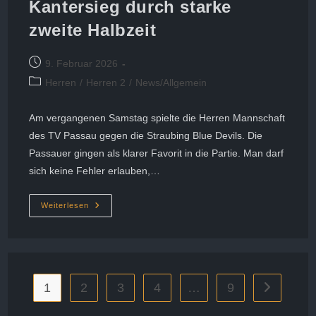
Kantersieg durch starke
zweite Halbzeit
Beitrag
9. Februar 2026
veröffentlicht:
Beitrags-
Herren
/
Herren 2
/
News/Allgemein
Kategorie:
Am vergangenen Samstag spielte die Herren Mannschaft
des TV Passau gegen die Straubing Blue Devils. Die
Passauer gingen als klarer Favorit in die Partie. Man darf
sich keine Fehler erlauben,…
Kantersieg
Weiterlesen
Durch
Starke
Zweite
Halbzeit
1
2
3
4
…
9
Zur nächste