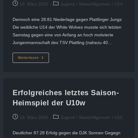
Beitrag
Beitrags-
18. März 2026
Jugend
/
News/Allgemein
/
U14
veröffentlicht:
Kategorie:
Dennoch eine 28:81 Niederlage gegen Plattlinger Jungs
Die weibliche U14 der White Wolves musste sich letzten
Samstag gegen eine von Anfang an hoch motivierte
Jungenmannschaft des TSV Plattling (nahezu 40…
Leistungsbereitschaft
Weiterlesen
Der
U14w
Der
White
Wolves
Ungebrochen
Erfolgreiches letztes Saison-
Heimspiel der U10w
Beitrag
Beitrags-
18. März 2026
Jugend
/
News/Allgemein
/
U10
veröffentlicht:
Kategorie:
Deutlicher 87:28 Erfolg gegen die DJK Sonnen Gegegn