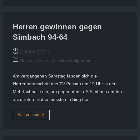
In
Vilsbiburg
Ohne
Chance
Herren gewinnen gegen
Simbach 94-64
Beitrag
2. März 2026
veröffentlicht:
Beitrags-
Herren
/
Herren 2
/
News/Allgemein
Kategorie:
Am vergangenen Samstag fanden sich die
Herrenmannschaft des TV Passau um 19 Uhr in der
Mehrfachhalle ein, um gegen den TuS Simbach am Inn
anzutreten. Dabei musste ein Sieg her,…
Herren
Weiterlesen
Gewinnen
Gegen
Simbach
94-
64