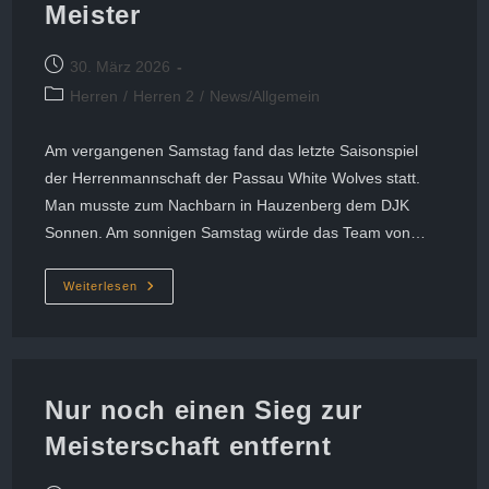
Meister
Beitrag
30. März 2026
veröffentlicht:
Beitrags-
Herren
/
Herren 2
/
News/Allgemein
Kategorie:
Am vergangenen Samstag fand das letzte Saisonspiel
der Herrenmannschaft der Passau White Wolves statt.
Man musste zum Nachbarn in Hauzenberg dem DJK
Sonnen. Am sonnigen Samstag würde das Team von…
Herrenmannschaft
Weiterlesen
Der
Passau
White
Wolves
Krönt
Sich
Zum
Nur noch einen Sieg zur
Zweiten
Mal
Meisterschaft entfernt
In
Folge
Zum
Meister