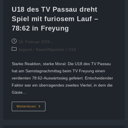
U18 des TV Passau dreht
Spiel mit furiosem Lauf –
78:62 in Freyung
Beitrag
18. Februar 2026
veröffentlicht:
Beitrags-
Jugend
/
News/Allgemein
/
U18
Kategorie:
Starke Reaktion, starke Moral: Die U18 des TV Passau
hat am Samstagnachmittag beim TV Freyung einen
verdienten 78:62-Auswärtssieg gefeiert. Entscheidender
Faktor war ein überragendes zweites Viertel, in dem die
Gäste…
U18
Weiterlesen
Des
TV
Passau
Dreht
Spiel