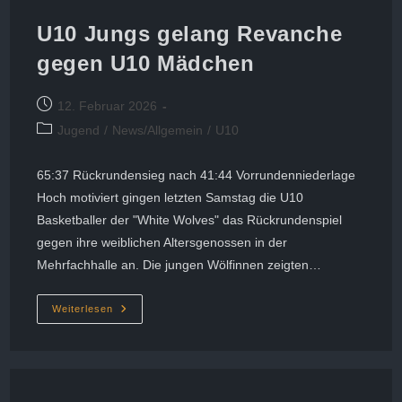
Mit
Furiosem
U10 Jungs gelang Revanche
Lauf
–
gegen U10 Mädchen
78:62
In
Freyung
Beitrag
12. Februar 2026
veröffentlicht:
Beitrags-
Jugend
/
News/Allgemein
/
U10
Kategorie:
65:37 Rückrundensieg nach 41:44 Vorrundenniederlage
Hoch motiviert gingen letzten Samstag die U10
Basketballer der "White Wolves" das Rückrundenspiel
gegen ihre weiblichen Altersgenossen in der
Mehrfachhalle an. Die jungen Wölfinnen zeigten…
U10
Weiterlesen
Jungs
Gelang
Revanche
Gegen
U10
Mädchen