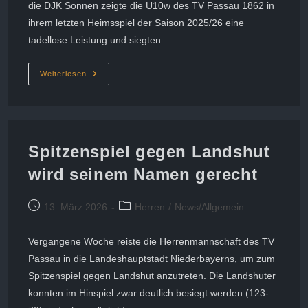
die DJK Sonnen zeigte die U10w des TV Passau 1862 in
ihrem letzten Heimsspiel der Saison 2025/26 eine
tadellose Leistung und siegten…
Erfolgreiches
Weiterlesen
Letztes
Saison-
Heimspiel
Der
U10w
Spitzenspiel gegen Landshut
wird seinem Namen gerecht
Beitrag
Beitrags-
13. März 2026
Herren
/
News/Allgemein
veröffentlicht:
Kategorie:
Vergangene Woche reiste die Herrenmannschaft des TV
Passau in die Landeshauptstadt Niederbayerns, um zum
Spitzenspiel gegen Landshut anzutreten. Die Landshuter
konnten im Hinspiel zwar deutlich besiegt werden (123-