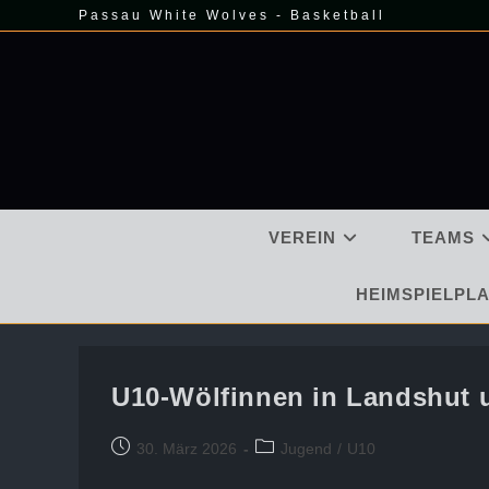
Zum
Passau White Wolves - Basketball
Inhalt
springen
VEREIN
TEAMS
HEIMSPIELPLA
U10-Wölfinnen in Landshut 
Beitrag
Beitrags-
30. März 2026
Jugend
/
U10
veröffentlicht:
Kategorie: