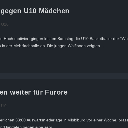
 gegen U10 Mädchen
U10
 Hoch motiviert gingen letzten Samstag die U10 Basketballer der "Wh
 in der Mehrfachhalle an. Die jungen Wölfinnen zeigten…
n weiter für Furore
U10
rlichen 33:60 Auswärtsniederlage in Vilsbiburg vor einer Woche, präsen
 und landeten gegen eine sehr…