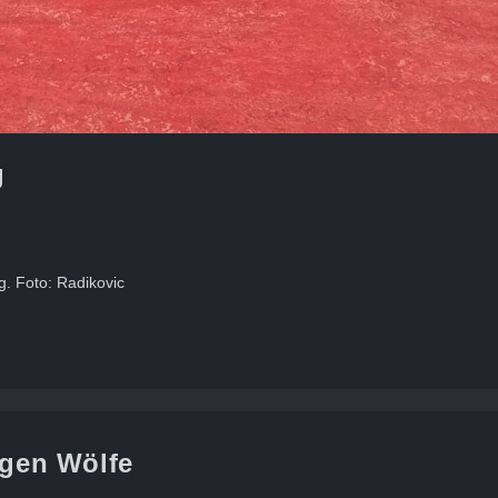
g
rg. Foto: Radikovic
ngen Wölfe