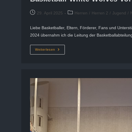
Beitrag
Beitrags-
29. April 2025
Herren
/
Herren 2
/
Jugend
/
veröffentlicht:
Kategorie:
Liebe Basketballer, Eltern, Förderer, Fans und Unter
2024 übernahm ich die Leitung der Basketballabteilu
Basketball
Weiterlesen
White
Wolves
Vorwort
Des
Abteilungsleiters: