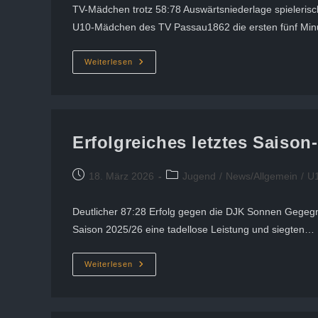
TV-Mädchen trotz 58:78 Auswärtsniederlage spielerisch
U10-Mädchen des TV Passau1862 die ersten fünf Minu
U10-
Weiterlesen
Wölfinnen
In
Landshut
Unter
Wert
Geschlagen
Erfolgreiches letztes Saiso
Beitrag
Beitrags-
18. März 2026
Jugend
/
News/Allgemein
/
U
veröffentlicht:
Kategorie:
Deutlicher 87:28 Erfolg gegen die DJK Sonnen Gegegn
Saison 2025/26 eine tadellose Leistung und siegten…
Erfolgreiches
Weiterlesen
Letztes
Saison-
Heimspiel
Der
U10w