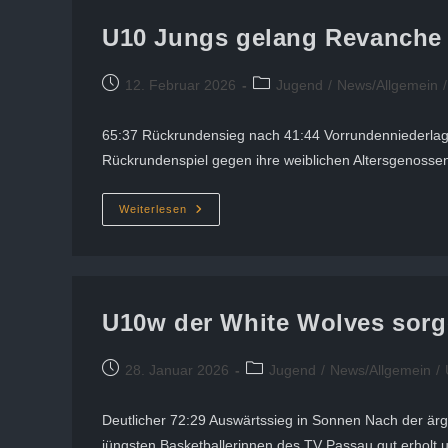
U10 Jungs gelang Revanche
Beitrag
Beitrags-
12. Februar 2026
Jugend
/
News/Allgemein
/
veröffentlicht:
Kategorie:
65:37 Rückrundensieg nach 41:44 Vorrundenniederlage
Rückrundenspiel gegen ihre weiblichen Altersgenossen
U10
Weiterlesen
Jungs
Gelang
Revanche
Gegen
U10
Mädchen
U10w der White Wolves sorge
Beitrag
Beitrags-
28. Januar 2026
Jugend
/
News/Allgemein
/
veröffentlicht:
Kategorie:
Deutlicher 72:29 Auswärtssieg in Sonnen Nach der ärge
jüngsten Basketballerinnen des TV Passau gut erholt