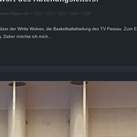
News/Allgemein
/
U10
/
U12
/
U14
/
U16
/
U18
stützer der White Wolves, die Basketballabteilung des TV Passau. Zum 
ng. Daher möchte ich mich…