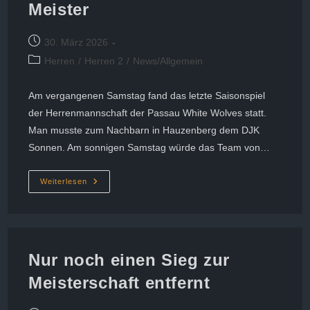
Meister
Beitrag
30. März 2026
veröffentlicht:
Beitrags-
Herren
/
Herren 2
/
News/Allgemein
Kategorie:
Am vergangenen Samstag fand das letzte Saisonspiel
der Herrenmannschaft der Passau White Wolves statt.
Man musste zum Nachbarn in Hauzenberg dem DJK
Sonnen. Am sonnigen Samstag würde das Team von…
Herrenmannschaft
Weiterlesen
Der
Passau
White
Wolves
Krönt
Sich
Zum
Nur noch einen Sieg zur
Zweiten
Mal
Meisterschaft entfernt
In
Folge
Zum
Meister