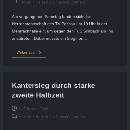
Beitrags-
Herren
/
Herren 2
/
News/Allgemein
Kategorie:
Am vergangenen Samstag fanden sich die
Herrenmannschaft des TV Passau um 19 Uhr in der
Mehrfachhalle ein, um gegen den TuS Simbach am Inn
anzutreten. Dabei musste ein Sieg her,…
Herren
Weiterlesen
Gewinnen
Gegen
Simbach
94-
64
Kantersieg durch starke
zweite Halbzeit
Beitrag
9. Februar 2026
veröffentlicht:
Beitrags-
Herren
/
Herren 2
/
News/Allgemein
Kategorie: