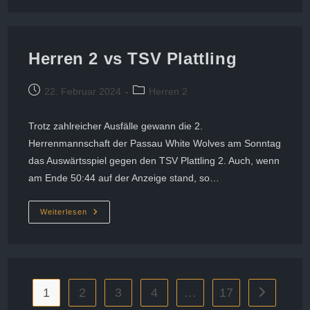
2
–
TG
Vilshofen
68
:
Herren 2 vs TSV Plattling
82
Beitrag
Beitrags-
22. Februar 2024
Herren 2
veröffentlicht:
Kategorie:
Trotz zahlreicher Ausfälle gewann die 2.
Herrenmannschaft der Passau White Wolves am Sonntag
das Auswärtsspiel gegen den TSV Plattling 2. Auch, wenn
am Ende 50:44 auf der Anzeige stand, so…
Herren
Weiterlesen
2
Vs
TSV
Plattling
1
2
3
4
…
17
Zur nächste