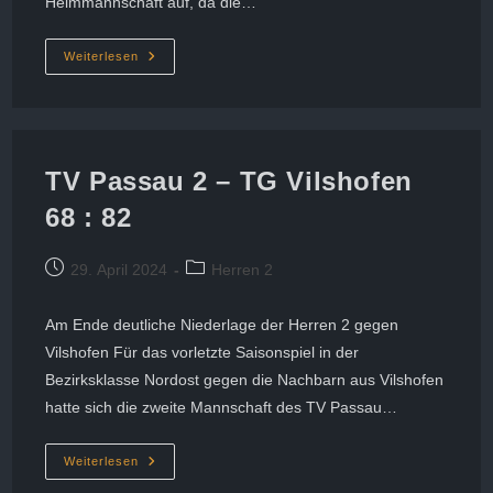
Heimmannschaft auf, da die…
Bezirksklasse
Weiterlesen
Herren
Nordost:
Rückspiel
Gegen
Vilshofen
Giants
TV Passau 2 – TG Vilshofen
68 : 82
Beitrag
Beitrags-
29. April 2024
Herren 2
veröffentlicht:
Kategorie:
Am Ende deutliche Niederlage der Herren 2 gegen
Vilshofen Für das vorletzte Saisonspiel in der
Bezirksklasse Nordost gegen die Nachbarn aus Vilshofen
hatte sich die zweite Mannschaft des TV Passau…
TV
Weiterlesen
Passau