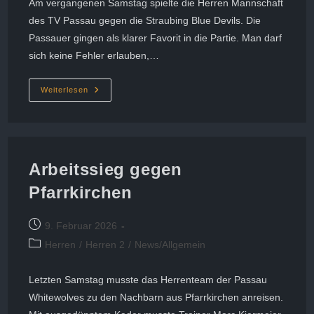
Am vergangenen Samstag spielte die Herren Mannschaft
des TV Passau gegen die Straubing Blue Devils. Die
Passauer gingen als klarer Favorit in die Partie. Man darf
sich keine Fehler erlauben,…
Kantersieg
Weiterlesen
Durch
Starke
Zweite
Halbzeit
Arbeitssieg gegen
Pfarrkirchen
Beitrag
9. Februar 2026
veröffentlicht:
Beitrags-
Herren
/
Herren 2
/
News/Allgemein
Kategorie:
Letzten Samstag musste das Herrenteam der Passau
Whitewolves zu den Nachbarn aus Pfarrkirchen anreisen.