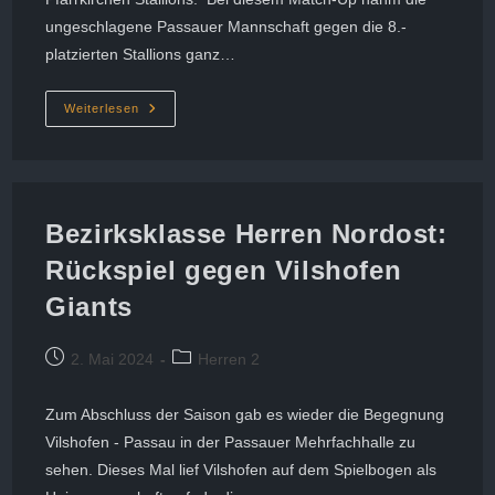
ungeschlagene Passauer Mannschaft gegen die 8.-
platzierten Stallions ganz…
Passau
Weiterlesen
White
Wolves
Feiern
Meisterschaft
In
Der
Bezirksklasse!
Bezirksklasse Herren Nordost:
Rückspiel gegen Vilshofen
Giants
Beitrag
Beitrags-
2. Mai 2024
Herren 2
veröffentlicht:
Kategorie:
Zum Abschluss der Saison gab es wieder die Begegnung
Vilshofen - Passau in der Passauer Mehrfachhalle zu
sehen. Dieses Mal lief Vilshofen auf dem Spielbogen als