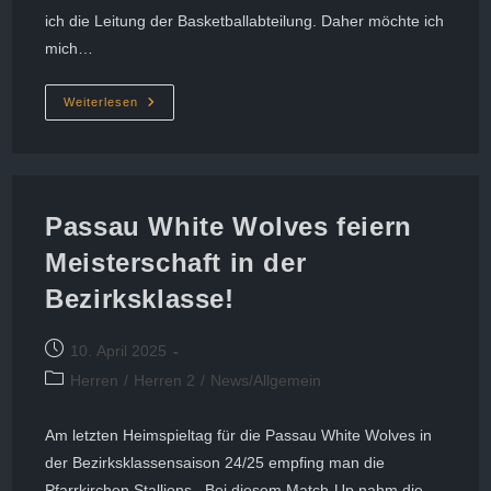
ich die Leitung der Basketballabteilung. Daher möchte ich
mich…
Basketball
Weiterlesen
White
Wolves
Vorwort
Des
Abteilungsleiters:
Passau White Wolves feiern
Meisterschaft in der
Bezirksklasse!
Beitrag
10. April 2025
veröffentlicht:
Beitrags-
Herren
/
Herren 2
/
News/Allgemein
Kategorie:
Am letzten Heimspieltag für die Passau White Wolves in
der Bezirksklassensaison 24/25 empfing man die
Pfarrkirchen Stallions. Bei diesem Match-Up nahm die