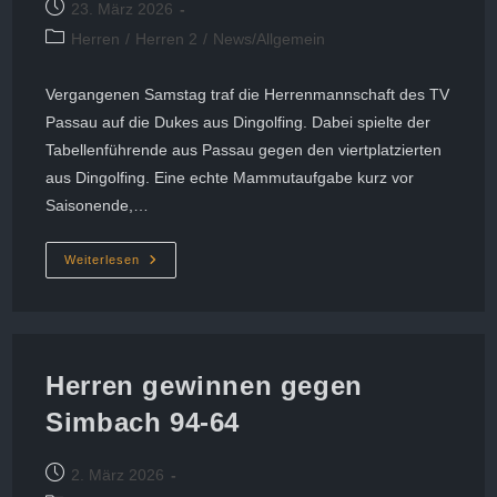
Beitrag
23. März 2026
veröffentlicht:
Beitrags-
Herren
/
Herren 2
/
News/Allgemein
Kategorie:
Vergangenen Samstag traf die Herrenmannschaft des TV
Passau auf die Dukes aus Dingolfing. Dabei spielte der
Tabellenführende aus Passau gegen den viertplatzierten
aus Dingolfing. Eine echte Mammutaufgabe kurz vor
Saisonende,…
Nur
Weiterlesen
Noch
Einen
Sieg
Zur
Meisterschaft
Entfernt
Herren gewinnen gegen
Simbach 94-64
Beitrag
2. März 2026
veröffentlicht: