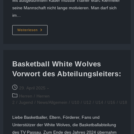
Mit ausgedünntem Kader musste Trainer Marc Kiermeier
seine Mannschaft nicht lange motivieren. Man darf sich
im…
Arbeitssieg
Weiterlesen
Gegen
Pfarrkirchen
Basketball White Wolves
Vorwort des Abteilungsleiters:
Beitrag
29. April 2025
veröffentlicht:
Beitrags-
Herren
/
Herren
Kategorie:
2
/
Jugend
/
News/Allgemein
/
U10
/
U12
/
U14
/
U16
/
U18
Liebe Basketballer, Eltern, Förderer, Fans und
Unterstützer der White Wolves, die Basketballabteilung
des TV Passau. Zum Ende des Jahres 2024 übernahm