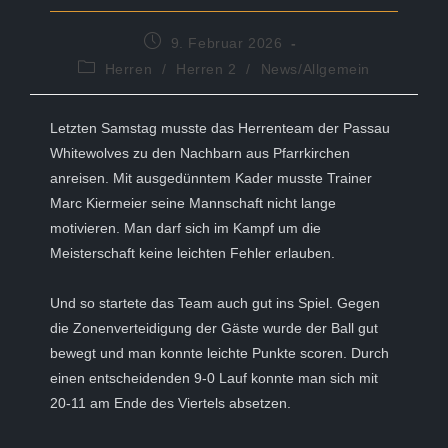
Beitrag
9. Februar 2026
veröffentlicht:
Beitrags-
Herren
/
Herren 2
/
News/Allgemein
Kategorie:
Letzten Samstag musste das Herrenteam der Passau
Whitewolves zu den Nachbarn aus Pfarrkirchen
anreisen. Mit ausgedünntem Kader musste Trainer
Marc Kiermeier seine Mannschaft nicht lange
motivieren. Man darf sich im Kampf um die
Meisterschaft keine leichten Fehler erlauben.
Und so startete das Team auch gut ins Spiel. Gegen
die Zonenverteidigung der Gäste wurde der Ball gut
bewegt und man konnte leichte Punkte scoren. Durch
einen entscheidenden 9-0 Lauf konnte man sich mit
20-11 am Ende des Viertels absetzen.