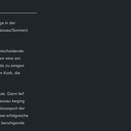
ga in der
Passau/Sonnen)
entscheidende
kam eine am
de zu einigen
n Korb, die
ute. Dann lief
 Passau beging
lussspurt der
ei erfolgreiche
e beruhigende