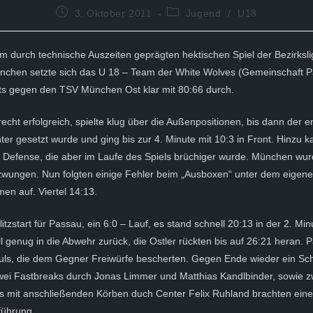
Beitrag
Beitrags-
3. Oktober 2011
Jugend
/
U18
veröffentlicht:
Kategorie:
em durch technische Auszeiten geprägten hektischen Spiel der Bezirksli
ünchen setzte sich das U 18 – Team der White Wolves (Gemeinschaft 
ts gegen den TSV München Ost klar mit 80:66 durch.
recht erfolgreich, spielte klug über die Außenpositionen, bis dann der 
ter gesetzt wurde und ging bis zur 4. Minute mit 10:3 in Front. Hinzu 
 Defense, die aber im Laufe des Spiels brüchiger wurde. München wur
ezwungen. Nun folgten einige Fehler beim „Ausboxen“ unter dem eigene
en auf. Viertel 14:13.
litzstart für Passau, ein 6:0 – Lauf, es stand schnell 20:13 in der 2. Min
l genug in die Abwehr zurück, die Ostler rückten bis auf 26:21 heran.
ouls, die dem Gegner Freiwürfe bescherten. Gegen Ende wieder ein Sch
wei Fastbreaks durch Jonas Limmer und Matthias Kandlbinder, sowie zw
s mit anschließenden Körben duch Center Felix Ruhland brachten ein
führung.