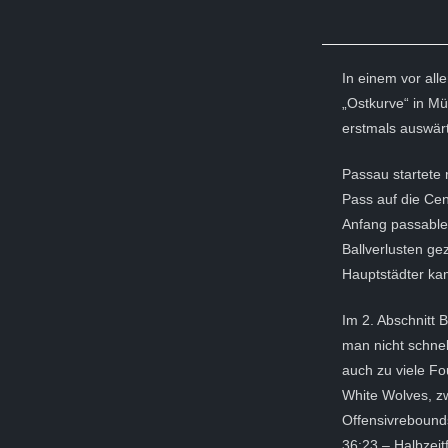
In einem vor all
„Ostkurve“ in M
erstmals auswär
Passau startete 
Pass auf die Cen
Anfang passable
Ballverlusten g
Hauptstädter kam
Im 2. Abschnitt B
man nicht schnel
auch zu viele F
White Wolves, z
Offensivrebound
36:23 – Halbzeit