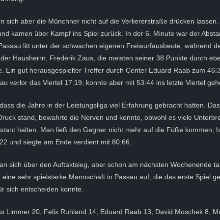
en sich aber die Münchner nicht auf die Verliererstraße drücken lassen.
 und kamen über Kampf ins Spiel zurück. In der 6. Minute war der Abst
Passau litt unter der schwachen eigenen Freiwurfausbeute, während d
der Hausherrn, Frederik Zaus, die meisten seiner 38 Punkte durch eb
te. Ein gut herausgespielter Treffer durch Center Eduard Raab zum 46:
u verlor das Viertel 17:19, konnte aber mit 53:44 ins letzte Viertel geh
 dass die Jahre in der Leistungsliga viel Erfahrung gebracht hatten. D
Druck stand, bewahrte die Nerven und konnte, obwohl es viele Unterb
stant halten. Man ließ den Gegner nicht mehr auf die Füße kommen, h
:22 und siegte am Ende verdient mit 80:66.
 man sich über den Auftaktsieg, aber schon am nächsten Wochenende ta
 eine sehr spielstarke Mannschaft in Passau auf, die das erste Spiel 
r sich entscheiden konnte.
nas Limmer 20, Felix Ruhland 14, Eduard Raab 13, David Moschek 8, Ma