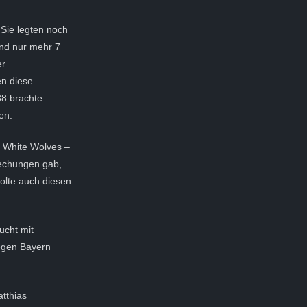
 Sie legten noch
and nur mehr 7
er
en diese
38 brachte
en.
as White Wolves –
rechungen gab,
olte auch diesen
ucht mit
gegen Bayern
tthias