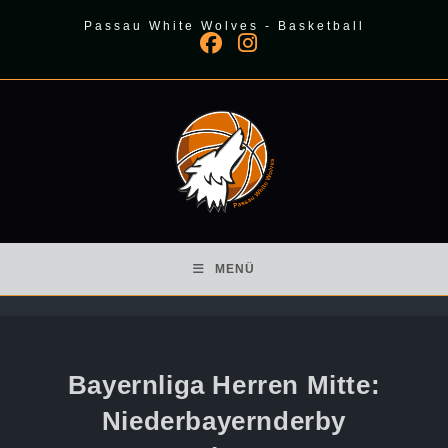
Zum
Passau White Wolves - Basketball
Inhalt
springen
MENÜ
Bayernliga Herren Mitte:
Niederbayernderby