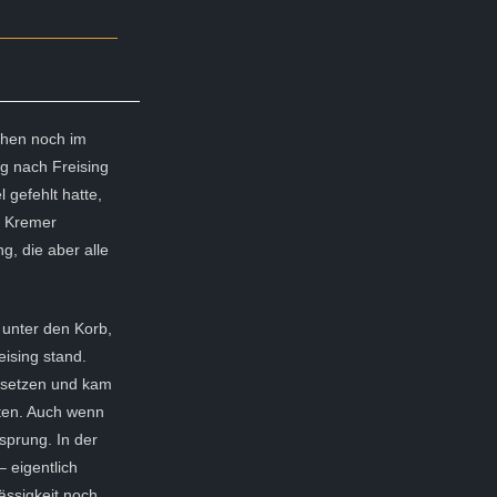
chen noch im
g nach Freising
 gefehlt hatte,
a Kremer
g, die aber alle
e unter den Korb,
eising stand.
msetzen und kam
ten. Auch wenn
sprung. In der
 eigentlich
ässigkeit noch