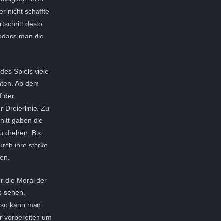
r nicht schaffte
tschritt desto
sodass man die
des Spiels viele
nten. Ab dem
f der
 Dreierlinie. Zu
nitt gaben die
u drehen. Bis
rch ihre starke
den.
r die Moral der
s sehen.
t, so kann man
 vorbereiten um