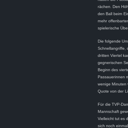
rächen. Den Höhe
den Ball beim Ei
mehr offenbarte
spielerische Übe
Die folgende Ums
Schnellangriffe,
dritten Viertel 
gegnerischen Sei
Beginn des vierte
Passauerinnen no
wenige Minuten v
Quote von der Li
Für die TVP-Dame
Mannschaft gewe
Vielleicht tut e
sich noch einmal