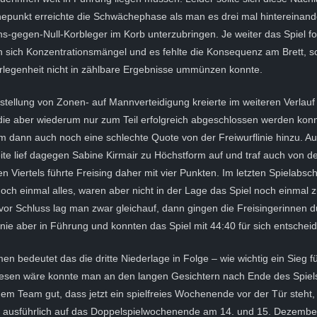
punkt erreichte die Schwächephase als man es drei mal hintereinande
ns-gegen-Null-Korbleger im Korb unterzubringen. Je weiter das Spiel for
n sich Konzentrationsmängel und es fehlte die Konsequenz am Brett, 
rlegenheit nicht in zählbare Ergebnisse ummünzen konnte.
tellung von Zonen- auf Mannverteidigung kreierte im weiteren Verlauf 
 die aber wiederum nur zum Teil erfolgreich abgeschlossen werden kon
kam dann auch noch eine schlechte Quote von der Freiwurflinie hinzu. Au
te lief dagegen Sabine Kirmair zu Höchstform auf und traf auch von der
n Viertels führte Freising daher mit vier Punkten. Im letzten Spielabsch
ch einmal alles, waren aber nicht in der Lage das Spiel noch einmal z
or Schluss lag man zwar gleichauf, dann gingen die Freisingerinnen du
nie aber in Führung und konnten das Spiel mit 44:40 für sich entschei
n bedeutet das die dritte Niederlage in Folge – wie wichtig ein Sieg fü
sen wäre konnte man an den langen Gesichtern nach Ende des Spiel
s dem Team gut, dass jetzt ein spielfreies Wochenende vor der Tür steh
 ausführlich auf das
Doppelspielwochenende am 14. und 15. Dezember