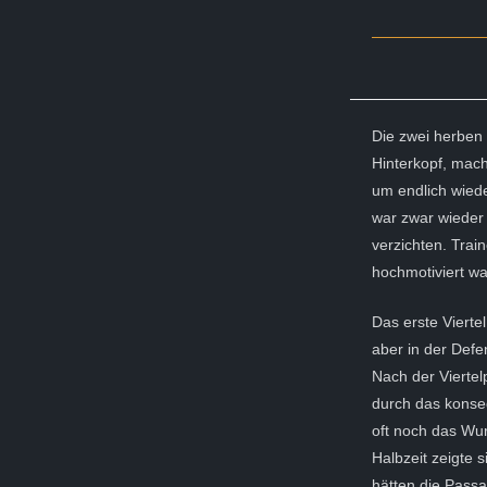
Die zwei herben
Hinterkopf, mac
um endlich wieder
war zwar wieder
verzichten. Trai
hochmotiviert wa
Das erste Vierte
aber in der Defe
Nach der Vierte
durch das konse
oft noch das Wur
Halbzeit zeigte 
hätten die Passa