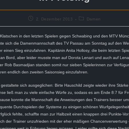
Beitrag
Beitrags-
2. Dezember 2013
Damen
veröffentlicht:
Kategorie:
 Klatschen in den letzten Spielen gegen Schwabing und den MTV Mün
hte sich die Damenmannschaft des TV Passau am Sonntag auf den We
 einen Sieg einzufahren. Kapitänin Anita Hollosy, die beim letzten Spiel
 an Bord, aber leider musste man auf Dorota Lenart und auch auf Len
ner Rob Basmadjian standen somit nur sieben Spielerinnen zur Verfügun
ren endlich den zweiten Saisonsieg einzufahren.
l gestaltete sich ausgeglichen: Birte Hauschild zeigte wieder ihre Stärk
nse ließ man zu viele einfache Würfe zu, sodass es am Ende 8:7 für Fr
lpause konnte die Mannschaft die Anweisungen des Trainers besser u
quente Durchspielen der Systeme zu einigen schönen Wurfgelegenhei
fglück fehlte, schaffte man zur Halbzeit einen knappen drei Punkte-Vor
sich der Trainer unzufrieden mit der eher mäßigen Chancenverwertung –
uerinnen weit in Führung liegen müssen. Leider sollte sich diese Nachl