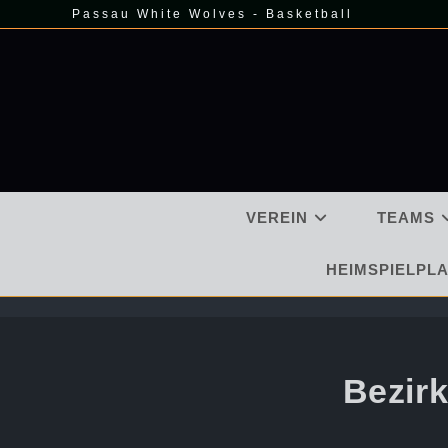
Zum
Passau White Wolves - Basketball
Inhalt
springen
VEREIN
TEAMS
HEIMSPIELPLA
Bezir