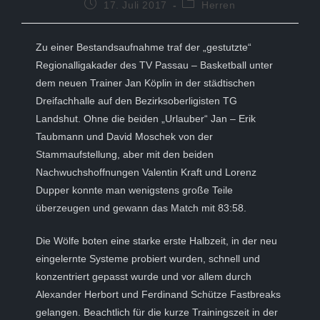
Beitrag
Beitrags-
17. Juli 2017
Herren
veröffentlicht:
Kategorie:
Zu einer Bestandsaufnahme traf der „gestutzte“
Regionalligakader des TV Passau – Basketball unter
dem neuen Trainer Jan Köplin in der städtischen
Dreifachhalle auf den Bezirksoberligisten TG
Landshut. Ohne die beiden „Urlauber“ Jan – Erik
Taubmann und David Moschek von der
Stammaufstellung, aber mit den beiden
Nachwuchshoffnungen Valentin Kraft und Lorenz
Dupper konnte man wenigstens große Teile
überzeugen und gewann das Match mit 83:58.
Die Wölfe boten eine starke erste Halbzeit, in der neu
eingelernte Systeme probiert wurden, schnell und
konzentriert gepasst wurde und vor allem durch
Alexander Herbort und Ferdinand Schütze Fastbreaks
gelangen. Beachtlich für die kurze Trainingszeit in der