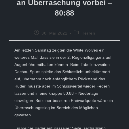
an Überraschung vorbei –
80:88
Beitrag
Beitrags-
30. Mai 2022
Herren
veröffentlicht:
Kategorie:
Am letzten Samstag zeigten die White Wolves ein
weiteres Mal, dass sie in der 2. Regionalliga ganz auf
Augenhöhe mithalten können. Beim Tabellenzweiten
Dachau Spurs spielte das Schlusslicht unbekümmert
auf, übernahm nach anfänglichem Rückstand das
Ruder, musste aber im Schlussviertel wieder Federn
lassen und in eine knappe 80:88 – Niederlage
einwilligen. Bei einer besseren Freiwurfquote wäre ein
Überraschungssieg im Bereich des Möglichen
gewesen.
Ein kleiner Kader auf Passauer Seite, sechs Mann,