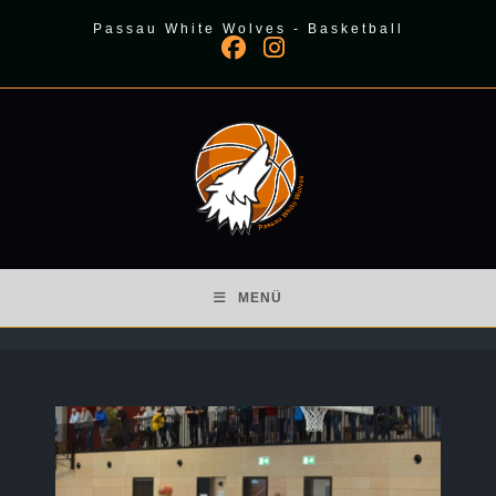
Zum
Passau White Wolves - Basketball
Inhalt
springen
MENÜ