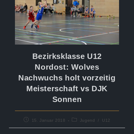
Bezirksklasse U12
Nordost: Wolves
Nachwuchs holt vorzeitig
Meisterschaft vs DJK
Sonnen
Beitrag
Beitrags-
15. Januar 2018
Jugend
/
U12
veröffentlicht:
Kategorie: