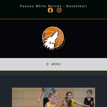
Zum
Passau White Wolves - Basketball
Inhalt
springen
MENÜ