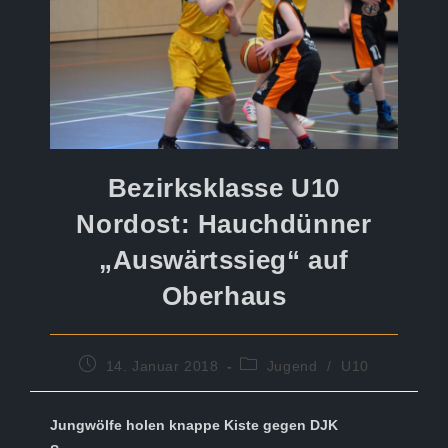
Bezirksklasse U10
Nordost: Hauchdünner
„Auswärtssieg“ auf
Oberhaus
Beitrag
Beitrags-
14. Januar 2018
Jugend
/
U10
veröffentlicht:
Kategorie:
Jungwölfe holen knappe Kiste gegen DJK