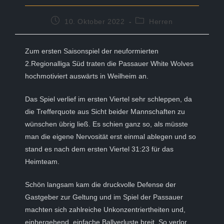
Beitrag
Beitrags-
10. Oktober 2022
Herren
veröffentlicht:
Kategorie:
Zum ersten Saisonspiel der neuformierten
2.Regionalliga Süd traten die Passauer White Wolves
hochmotiviert auswärts in Weilheim an.
Das Spiel verlief im ersten Viertel sehr schleppen, da
die Trefferquote aus Sicht beider Mannschaften zu
wünschen übrig ließ. Es schien ganz so, als müsste
man die eigene Nervosität erst einmal ablegen und so
stand es nach dem ersten Viertel 31:23 für das
Heimteam.
Schön langsam kam die druckvolle Defense der
Gastgeber zur Geltung und im Spiel der Passauer
machten sich zahlreiche Unkonzentriertheiten und,
einhergehend, einfache Ballverluste breit. So verlor