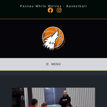
Zum
Passau White Wolves - Basketball
Inhalt
springen
MENÜ