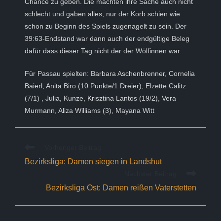
Chance zu geben. Die machten ihre Sache auch nicht
schlecht und gaben alles, nur der Korb schien wie
schon zu Beginn des Spiels zugenagelt zu sein. Der
39:63-Endstand war dann auch der endgültige Beleg
dafür dass dieser Tag nicht der der Wölfinnen war.
Für Passau spielten: Barbara Aschenbrenner, Cornelia
Baierl, Anita Biro (10 Punkte/1 Dreier), Elzette Calitz
(7/1) , Julia, Kunze, Krisztina Lantos (19/2), Vera
Murmann, Aliza Williams (3), Mayana Witt
Weitere
Vorheriger Beitrag
Artikel
Bezirksliga: Damen siegen in Landshut
ansehen
Nächster Beitrag
Bezirksliga Ost: Damen reißen Vaterstetten