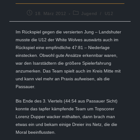
Beitrag
Beitrags-
18. März 2012
Jugend
/
U12
veröffentlicht:
Kategorie:
Im Rückspiel gegen die versierten Jung – Landshuter
musste die U12 der White Wolves auswärts auch im
Rückspiel eine empfindliche 47:81 – Niederlage
einstecken. Obwohl gute Ansätze erkennbar waren,
war den Isarstädtern die größere Spielerfahrung
anzumerken. Das Team spielt auch im Kreis Mitte mit
und kann viel mehr an Praxis aufweisen, als die
Passauer.
Bis Ende des 3. Viertels (44:54 aus Passauer Sicht)
konnte das tapfer kämpfende Team um Topscorer
Lorenz Dupper wacker mithalten, dann brach man
etwas ein und bekam einige Dreier ins Netz, die die
Moral beeinflussten.