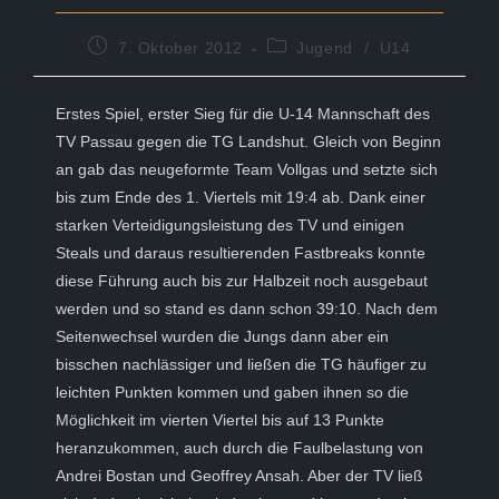
Beitrag
Beitrags-
7. Oktober 2012
Jugend
/
U14
veröffentlicht:
Kategorie:
Erstes Spiel, erster Sieg für die U-14 Mannschaft des
TV Passau gegen die TG Landshut. Gleich von Beginn
an gab das neugeformte Team Vollgas und setzte sich
bis zum Ende des 1. Viertels mit 19:4 ab. Dank einer
starken Verteidigungsleistung des TV und einigen
Steals und daraus resultierenden Fastbreaks konnte
diese Führung auch bis zur Halbzeit noch ausgebaut
werden und so stand es dann schon 39:10. Nach dem
Seitenwechsel wurden die Jungs dann aber ein
bisschen nachlässiger und ließen die TG häufiger zu
leichten Punkten kommen und gaben ihnen so die
Möglichkeit im vierten Viertel bis auf 13 Punkte
heranzukommen, auch durch die Faulbelastung von
Andrei Bostan und Geoffrey Ansah. Aber der TV ließ