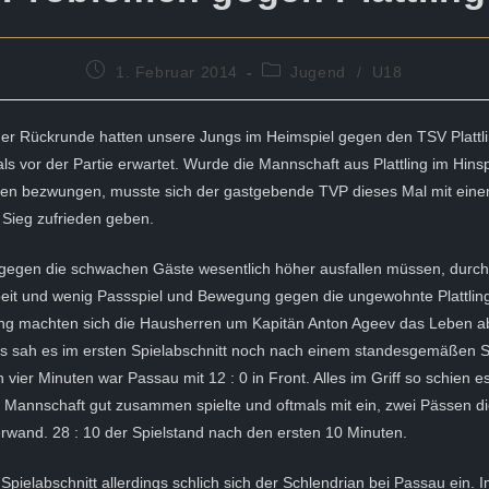
Beitrag
Beitrags-
1. Februar 2014
Jugend
/
U18
veröffentlicht:
Kategorie:
der Rückrunde hatten unsere Jungs im Heimspiel gegen den TSV Plattli
s vor der Partie erwartet. Wurde die Mannschaft aus Plattling im Hinsp
kten bezwungen, musste sich der gastgebende TVP dieses Mal mit ein
5 Sieg zufrieden geben.
e gegen die schwachen Gäste wesentlich höher ausfallen müssen, durc
beit und wenig Passspiel und Bewegung gegen die ungewohnte Plattlin
ng machten sich die Hausherren um Kapitän Anton Ageev das Leben ab
ngs sah es im ersten Spielabschnitt noch nach einem standesgemäßen 
h vier Minuten war Passau mit 12 : 0 in Front. Alles im Griff so schien 
e Mannschaft gut zusammen spielte und oftmals mit ein, zwei Pässen d
rwand. 28 : 10 der Spielstand nach den ersten 10 Minuten.
Spielabschnitt allerdings schlich sich der Schlendrian bei Passau ein. I