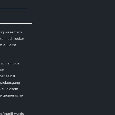
ng wesentlich
iel noch locker
em äußerst
h schlampige
ger
er selbst
Spielausgang
es zu diesem
ie gegnerische
m Angriff wurde