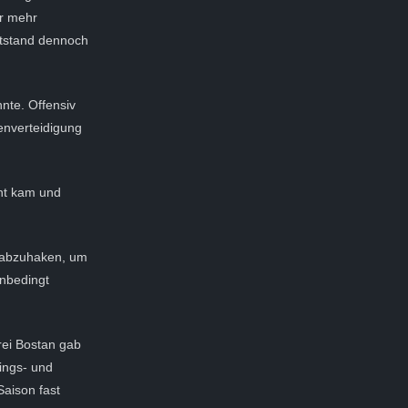
er mehr
itstand dennoch
nnte. Offensiv
enverteidigung
cht kam und
ll abzuhaken, um
nbedingt
drei Bostan gab
nings- und
Saison fast