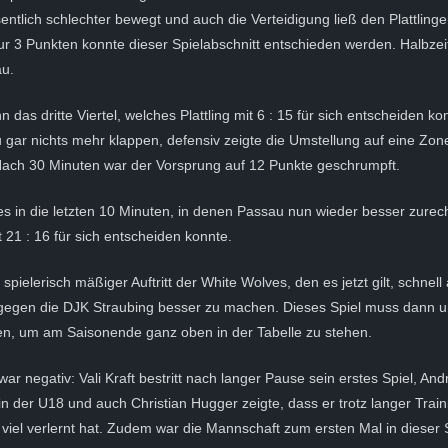
esentlich schlechter bewegt und auch die Verteidigung ließ den Plattling
ur 3 Punkten konnte dieser Spielabschnitt entschieden werden. Halbze
au.
 das dritte Viertel, welches Plattling mit 6 : 15 für sich entscheiden ko
u gar nichts mehr klappen, defensiv zeigte die Umstellung auf eine Zon
Nach 30 Minuten war der Vorsprung auf 12 Punkte geschrumpft.
 es in die letzten 10 Minuten, in denen Passau nun wieder besser zure
t 21 : 16 für sich entscheiden konnte.
n spielerisch mäßiger Auftritt der White Wolves, den es jetzt gilt, schne
gegen die DJK Straubing besser zu machen. Dieses Spiel muss dann u
, um am Saisonende ganz oben in der Tabelle zu stehen.
war negativ: Vali Kraft bestritt nach langer Pause sein erstes Spiel, An
in der U18 und auch Christian Hugger zeigte, dass er trotz langer Trai
 viel verlernt hat. Zudem war die Mannschaft zum ersten Mal in dieser 