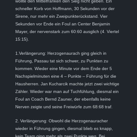
wollte den Mittelfranken den Sieg nicht geben. Ein
schneller Korb von Hoffmann, 30 Sekunden vor der
Sirene, nur mehr ein Zweipunkterückstand. Vier
Sekunden vor Ende ein Foul an Center Benjamin
Mayer, der nervenstark zum 60:60 ausglich (4. Viertel
15:15).
1.Verlängerung: Herzogenaurach ging gleich in
Führung, Passau tat sich schwer, zu Punkten zu
kommen. Wieder eine Minute vor dem Ende der 5
Nachspielminuten eine 4 – Punkte – Führung für die
Hausherren. Jan Kucharcik machte jetzt zwei wichtige
Zähler. Wieder war man auf Tuchfühlung, diesmal ein
Foul an Coach Bernd Zauner, der ebenfalls keine
Nerven zeigte und seine Freiwürfe zum 68:68 traf.
2. Verlängerung: Obwohl die Herzogenauracher
wieder in Führung gingen, diesmal blieb es knapp,
kein Team ging mehr als zwei Punkte weg. Bei