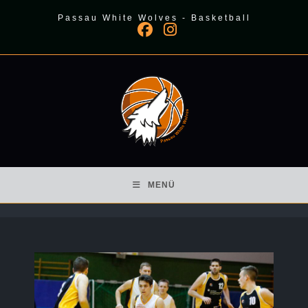
Zum
Passau White Wolves - Basketball
Inhalt
springen
MENÜ