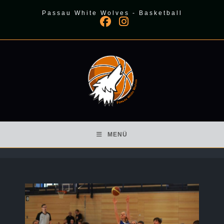
Zum
Passau White Wolves - Basketball
Inhalt
springen
MENÜ