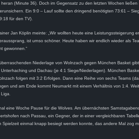
 heran (Minute 36). Doch im Gegensatz zu den letzten Wochen ließen 
erunsichern. Ein 9:0 – Lauf sollte den dringend benötigten 73:61 – Sie
9:18 für den TV).
iner Jan Köplin meinte: „Wir wollten heute eine Leistungssteigerung e
eraussprang, ist umso schöner. Heute haben wir endlich wieder als Te
ent gewonnen.“
überraschenden Niederlage von Wolnzach gegen München Basket gibt
t Unterhaching und Dachau (je 4:1 Siege/Niederlagen). München Baske
nzach folgen mit 3:2 Erfolgen. Dann eine Reihe von sechs Teams (da
Siegen und am Ende kommt Neumarkt mit einem Verhältnis von 1:4. Weit
 Liga.
einmal eine Woche Pause für die Wolves. Am übernächsten Samstagabe
ertshofen nach Passau, ein Gegner, der in einer vergleichbaren Tabell
ten Spielzeit einmal knapp besiegt werden konnte, das andere Mal zog