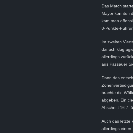
Das Match start
Mayer konnten d
kam man offensiv
8-Punkte-Führung
Im zweiten Viert
danach klug agi
allerdings zurü
aus Passauer Sic
Dann das entsche
Zonenverteidigu
brachte die Wölf
abgeben. Ein cle
Abschnitt 16:7 f
Auch das letzte 
allerdings einen