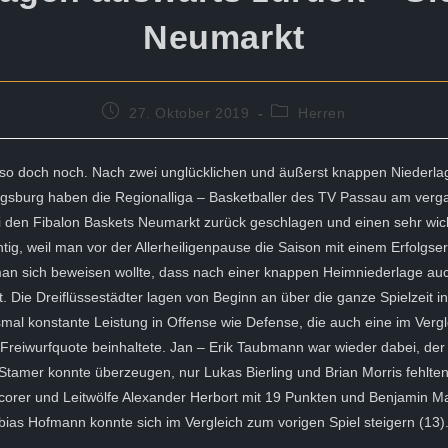
Neumarkt
Beitrag
Beitrags-
27. Oktober 2019
Herren
veröffentlicht:
Kategorie:
lso doch noch. Nach zwei unglücklichen und äußerst knappen Niederl
gsburg haben die Regionalliga – Basketballer des TV Passau am ver
den Fibalon Baskets Neumarkt zurück geschlagen und einen sehr wic
htig, weil man vor der Allerheiligenpause die Saison mit einem Erfolgser
man sich beweisen wollte, dass nach einer knappen Heimniederlage auch
st. Die Dreiflüssestädter lagen von Beginn an über die ganze Spielzeit 
smal konstante Leistung in Offense wie Defense, die auch eine im Vergl
Freiwurfquote beinhaltete. Jan – Erik Taubmann war wieder dabei, der
Stamer konnte überzeugen, nur Lukas Bierling und Brian Morris fehlte
corer und Leitwölfe Alexander Herbort mit 19 Punkten und Benjamin M
bias Hofmann konnte sich im Vergleich zum vorigen Spiel steigern (13)