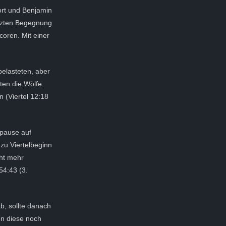
ort und Benjamin
etzten Begegnung
coren. Mit einer
belasteten, aber
en die Wölfe
 (Viertel 12:18
tpause auf
zu Viertelbeginn
cht mehr
54:43 (3.
ab, sollte danach
en diese noch