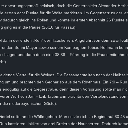
ete erwartungsgemäß hektisch, doch die Centerspieler Alexander Herb
ie ersten acht Punkte für die Wölfe markieren. Im Gegensatz zu der l
 dadurch gleich ins Rollen und konnte im ersten Abschnitt 26 Punkte s
 ging es in die Pause (26:18 für Passau).
el dann der ersten „Run“ der Hausherren. Angeführt von dem zwar foul
erenden Benni Mayer sowie seinem Kompagnon Tobias Hoffmann konnt
ckschlagen und dann doch eine 38:36 – Führung in die Pause mitnehmen
ht).
idende Viertel für die Wolves. Die Passauer stellten nach der Halbzei
ng um und brachten den Gegner so aus dem Rhythmus. Ein 7:0 – Run 
e endgültig auf die Siegerstraße, denn diesen Vorsprung sollte man ni
verer Wurf von Jan – Erik Taubmann brachte den Viertelendstand von 
ür die niederbayerischen Gäste).
Viertel sollte an die Wölfe gehen. Man setzte sich zu Beginn auf 60:45 
 Run kassieren, initiiert von drei Dreiern der Hausherren. Dadurch kam