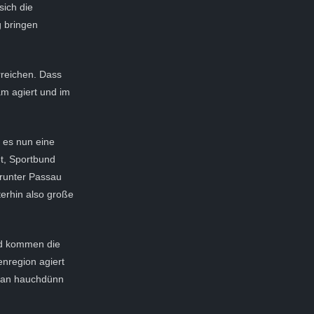
sich die
g bringen
rreichen. Dass
am agiert und im
 es nun eine
t, Sportbund
runter Passau
erhin also große
nd kommen die
enregion agiert
 man hauchdünn