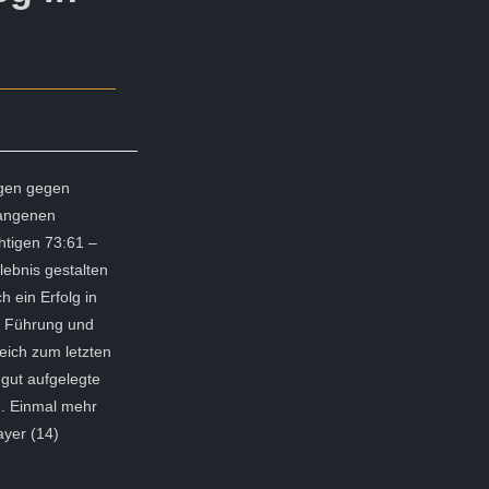
agen gegen
gangenen
htigen 73:61 –
lebnis gestalten
 ein Erfolg in
in Führung und
eich zum letzten
 gut aufgelegte
n. Einmal mehr
ayer (14)
.