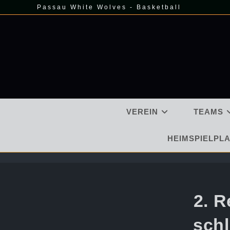
Zum
Passau White Wolves - Basketball
Inhalt
springen
VEREIN
TEAMS
HEIMSPIELPLA
2. R
schl