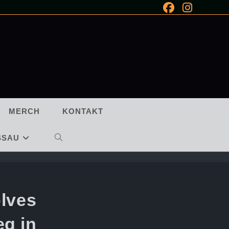
MERCH
KONTAKT
SSAU
WEBSITE-
SUCHE
UMSCHALTEN
olves
eg in