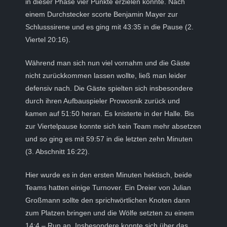
in dieser Phase vier Punkte erzielen konnte. Nach
einem Durchstecker scorte Benjamin Mayer zur
Schlusssirene und es ging mit 43:35 in die Pause (2.
Viertel 20:16).
Während man sich nun viel vornahm und die Gäste
nicht zurückkommen lassen wollte, ließ man leider
defensiv nach. Die Gäste spielten sich insbesondere
durch ihren Aufbauspieler Prowosnik zurück und
kamen auf 51:50 heran. Es knisterte in der Halle. Bis
zur Viertelpause konnte sich kein Team mehr absetzen
und so ging es mit 59:57 in die letzten zehn Minuten
(3. Abschnitt 16:22).
Hier wurde es in den ersten Minuten hektisch, beide
Teams hatten einige Turnover. Ein Dreier von Julian
Großmann sollte den sprichwörtlichen Knoten dann
zum Platzen bringen und die Wölfe setzten zu einem
14:4 – Run an. Insbesondere konnte sich über das