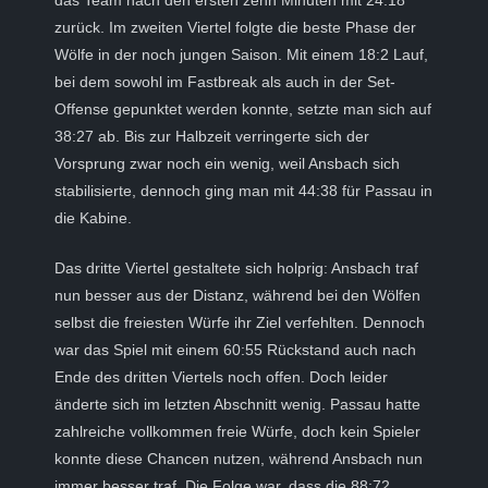
das Team nach den ersten zehn Minuten mit 24:18
zurück. Im zweiten Viertel folgte die beste Phase der
Wölfe in der noch jungen Saison. Mit einem 18:2 Lauf,
bei dem sowohl im Fastbreak als auch in der Set-
Offense gepunktet werden konnte, setzte man sich auf
38:27 ab. Bis zur Halbzeit verringerte sich der
Vorsprung zwar noch ein wenig, weil Ansbach sich
stabilisierte, dennoch ging man mit 44:38 für Passau in
die Kabine.
Das dritte Viertel gestaltete sich holprig: Ansbach traf
nun besser aus der Distanz, während bei den Wölfen
selbst die freiesten Würfe ihr Ziel verfehlten. Dennoch
war das Spiel mit einem 60:55 Rückstand auch nach
Ende des dritten Viertels noch offen. Doch leider
änderte sich im letzten Abschnitt wenig. Passau hatte
zahlreiche vollkommen freie Würfe, doch kein Spieler
konnte diese Chancen nutzen, während Ansbach nun
immer besser traf. Die Folge war, dass die 88:72