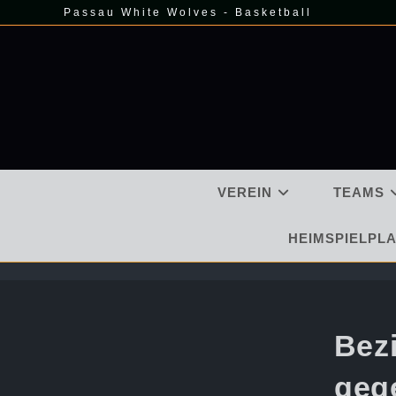
Zum
Passau White Wolves - Basketball
Inhalt
springen
VEREIN
TEAMS
HEIMSPIELPLA
Bez
geg