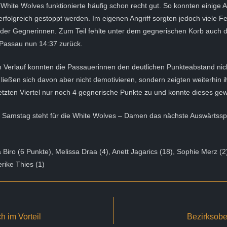
White Wolves funktionierte häufig schon recht gut. So konnten einige A
folgreich gestoppt werden. Im eigenen Angriff sorgten jedoch viele Fe
 der Gegnerinnen. Zum Teil fehlte unter dem gegnerischen Korb auch 
 Passau nun 14:37 zurück.
 Verlauf konnten die Passauerinnen den deutlichen Punkteabstand nich
 ließen sich davon aber nicht demotivieren, sondern zeigten weiterhin 
etzten Viertel nur noch 4 gegnerische Punkte zu und konnte dieses ge
n Samstag steht für die White Wolves – Damen das nächste Auswärtssp
a Biro (6 Punkte), Melissa Draa (4), Anett Jagarics (18), Sophie Merz (2
erike Thies (1)
 im Vorteil
Bezirksobe