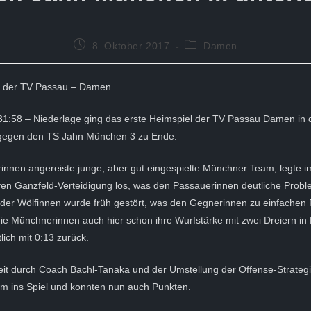
Beitrag
Beitrags-
8. Oktober 2017
Damen
veröffentlicht:
Kategorie:
l der TV Passau – Damen
 31:58 – Niederlage ging das erste Heimspiel der TV Passau Damen in 
 gegen den TS Jahn München 3 zu Ende.
rinnen angereiste junge, aber gut eingespielte Münchner Team, legte im
iven Ganzfeld-Verteidigung los, was den Passauerinnen deutliche Probl
der Wölfinnen wurde früh gestört, was den Gegnerinnen zu einfachen 
e Münchnerinnen auch hier schon ihre Wurfstärke mit zwei Dreiern in 
lich mit 0:13 zurück.
eit durch Coach Bachl-Tanaka und der Umstellung der Offense-Strateg
m ins Spiel und konnten nun auch Punkten.