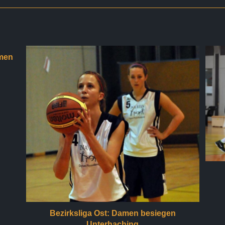
men
Bezirksliga Ost: Damen besiegen
Unterhaching