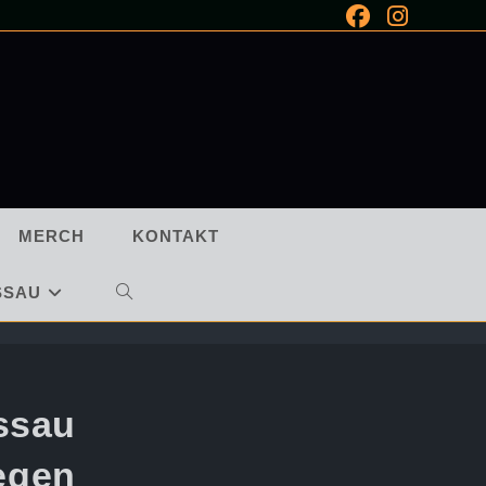
MERCH
KONTAKT
SSAU
WEBSITE-
SUCHE
UMSCHALTEN
ssau
egen