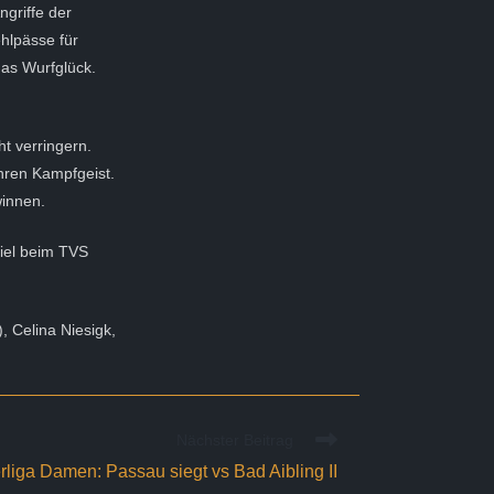
ngriffe der
hlpässe für
das Wurfglück.
t verringern.
ihren Kampfgeist.
winnen.
iel beim TVS
), Celina Niesigk,
Nächster Beitrag
rliga Damen: Passau siegt vs Bad Aibling II