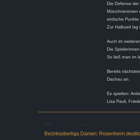
Die Defense der 
Münchnerinnen er
einfache Punkte
Zur Halbzeit lag
Auch im weiteren
Die Spielerinnen
So ließ man im l
Bereits nächste
Dachau an.
Es spielten: Anit
Lisa Pauli, Fried
Weitere
Vorheriger Beitrag
Artikel
Bezirksoberliga Damen: Rosenheim deutlich
ansehen