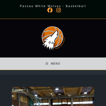
Zum
Passau White Wolves - Basketball
Inhalt
springen
MENÜ