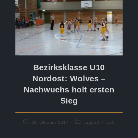
Bezirksklasse U10
Nordost: Wolves –
Nachwuchs holt ersten
Sieg
Beitrag
Beitrags-
29. Oktober 2017
Jugend
/
U10
veröffentlicht:
Kategorie: