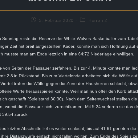
Beitrag
Beitrags-
3. Februar 2020
Herren 2
veröffentlicht:
Kategorie:
Sonntag reiste die Reserve der White-Wolves-Basketballer zum Tabel
anger Zeit mit breit aufgestelltem Kader, konnte man sich Hoffnung auf 
musste man am Ende letztlich in eine 64:72 Niederlage einwilligen.
te von Seiten der Passauer zerfahren. Bis zur 4. Minute konnte man led
 mit 2:8 in Rückstand. Bis zum Viertelende arbeiteten sich die Wölfe au
Viertel trafen die Wölfe gegen die Zone der Hausherren schlecht, obw
offene Würfe herausspielen konnte. Weil man nun öfter den Korb attack
ich geschafft (Spielstand 30:30). Nach dem Seitenwechsel stellten die
womit die Passauer nicht zurechtkamen. Mit 9:24 verloren sie das dri
t 39:54 zurück.
s letzten Abschnitts lief es weiter schlecht, bis auf 41:61 gerieten die
 ihre Distanzwürfe einfach nicht fallen wollten. Zum Ende des Spiels ze