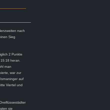
lenzweiten nach
einen Sieg
iglich 2 Punkte
f 15:18 heran.
ohl man
ierte, war zur
 Ismaninger auf
tte Viertel und
 Dreiflüssestädter
igten sie