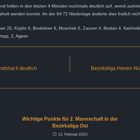
d holten in den letzten 4 Minuten nochmals deutlich auf, womit zumind
eholt werden konnte. An der 64:72 Niederlage änderte dies freilich nic
per 25, Köplin 9, Boxleitner 6, Moschek 5, Zauner 4, Bostan 4, Kainhof
umpp, 2, Ageev
dshut II deutlich
Bezirksliga Herren No
Wichtige Punkte für 2. Mannschaft in der
Bezirksliga Ost
12. Februar 2023