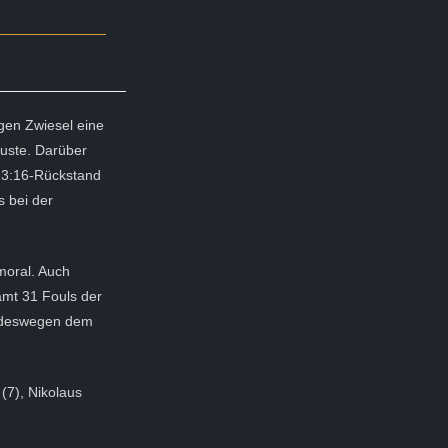
gen Zwiesel eine
luste. Darüber
 13:16-Rückstand
s bei der
moral. Auch
amt 31 Fouls der
e deswegen dem
 (7), Nikolaus