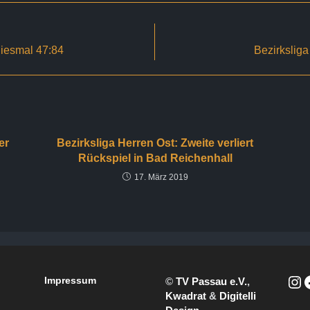
 diesmal 47:84
Bezirksliga
er
Bezirksliga Herren Ost: Zweite verliert
Rückspiel in Bad Reichenhall
17. März 2019
Impressum
©
TV Passau e.V.
,
https://www.instagram.com/passauwhitewolves/?hl=de
Facebook
Kwadrat
&
Digitelli