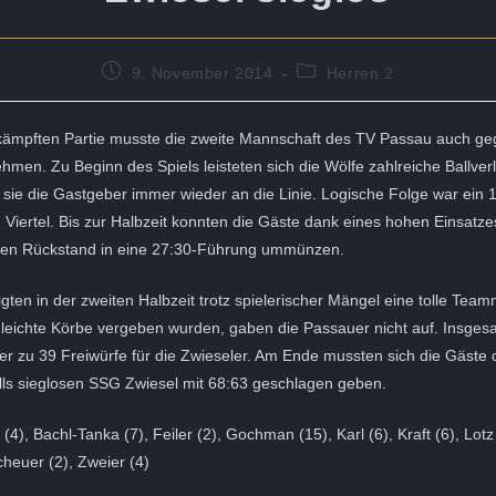
Beitrag
Beitrags-
9. November 2014
Herren 2
veröffentlicht:
Kategorie:
mkämpften Partie musste die zweite Mannschaft des TV Passau auch ge
hmen. Zu Beginn des Spiels leisteten sich die Wölfe zahlreiche Ballver
 sie die Gastgeber immer wieder an die Linie. Logische Folge war ein
Viertel. Bis zur Halbzeit konnten die Gäste dank eines hohen Einsatze
den Rückstand in eine 27:30-Führung ummünzen.
gten in der zweiten Halbzeit trotz spielerischer Mängel eine tolle Team
 leichte Körbe vergeben wurden, gaben die Passauer nicht auf. Insges
ber zu 39 Freiwürfe für die Zwieseler. Am Ende mussten sich die Gäst
lls sieglosen SSG Zwiesel mit 68:63 geschlagen geben.
4), Bachl-Tanka (7), Feiler (2), Gochman (15), Karl (6), Kraft (6), Lotz
Scheuer (2), Zweier (4)