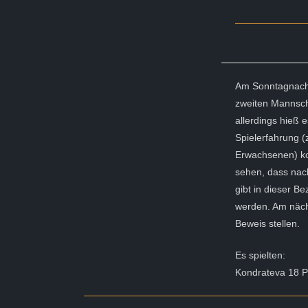
Am Sonntagnachm
zweiten Mannsch
allerdings hieß
Spielerfahrung (z
Erwachsenen) kon
sehen, dass nach
gibt in dieser Be
werden. Am näch
Beweis stellen.
Es spielten:
Kondrateva 18 Pu