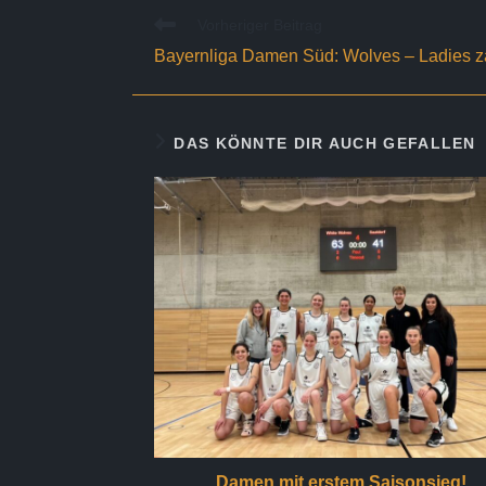
Weitere
Vorheriger Beitrag
Artikel
Bayernliga Damen Süd: Wolves – Ladies z
ansehen
DAS KÖNNTE DIR AUCH GEFALLEN
Damen mit erstem Saisonsieg!