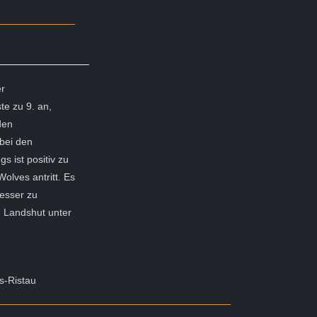
r
e zu 9. an,
den
 bei den
s ist positiv zu
olves antritt. Es
besser zu
 Landshut unter
s-Ristau