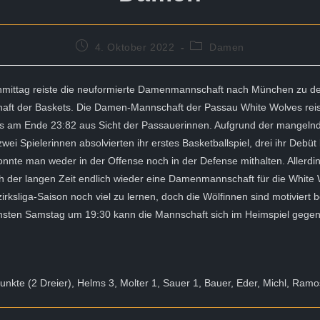
Beitrag
Beitrags-
4. Oktober 2022
Damen
veröffentlicht:
Kategorie:
ittag reiste die neuformierte Damenmannschaft nach München zu de
aft der Baskets. Die Damen-Mannschaft der Passau White Wolves reist
 es am Ende 23:82 aus Sicht der Passauerinnen. Aufgrund der mangeln
wei Spielerinnen absolvierten ihr erstes Basketballspiel, drei ihr Debüt
nte man weder in der Offense noch in der Defense mithalten. Allerding
 der langen Zeit endlich wieder eine Damenmannschaft für die White W
zirksliga-Saison noch viel zu lernen, doch die Wölfinnen sind motiviert 
sten Samstag um 19:30 kann die Mannschaft sich im Heimspiel gegen
nkte (2 Dreier), Helms 3, Molter 1, Sauer 1, Bauer, Eder, Michl, Ramo