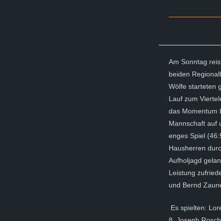
Am Sonntag reis
beiden Regionall
Wölfe starteten 
Lauf zum Viertel
das Momentum be
Mannschaft auf u
enges Spiel (46:
Hausherren durch
Aufholjagd gelan
Leistung zufried
und Bernd Zaune
Es spielten: Lor
8, Joseph Rosch