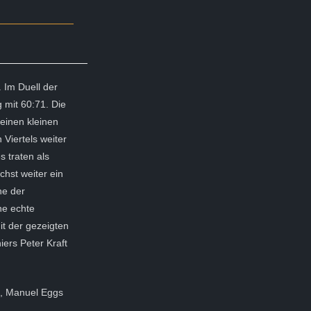
 Im Duell der
g mit 60:71. Die
 einen kleinen
Viertels weiter
 traten als
chst weiter ein
ne der
ne echte
it der gezeigten
iers Peter Kraft
8, Manuel Eggs