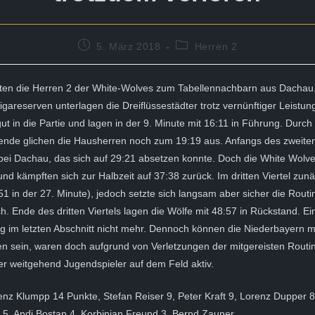
Beitrag
Beitrags-
5. März 2018
Herren 2
veröffentlicht:
Kategorie:
ten die Herren 2 der White-Wolves zum Tabellennachbarn aus Dachau.
igareserven unterlagen die Dreiflüssestädter trotz vernünftiger Leistun
gut in die Partie und lagen in der 9. Minute mit 16:11 in Führung. Durch
ende glichen die Hausherren noch zum 19:19 aus. Anfangs des zweiten 
i Dachau, das sich auf 29:21 absetzen konnte. Doch die White Wolves
nd kämpften sich zur Halbzeit auf 37:38 zurück. Im dritten Viertel zunä
51 in der 27. Minute), jedoch setzte sich langsam aber sicher die Routi
. Ende des dritten Viertels lagen die Wölfe mit 48:57 in Rückstand. Ei
g im letzten Abschnitt nicht mehr. Dennoch können die Niederbayern m
en sein, waren doch aufgrund von Verletzungen der mitgereisten Routin
r weitgehend Jugendspieler auf dem Feld aktiv.
enz Klumpp 14 Punkte, Stefan Reiser 9, Peter Kraft 9, Lorenz Dupper 
 5, Andi Bostan 4, Korbinian Freund 3, Bernd Zauner