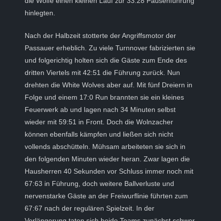
die Wölfe einen kleinen Lauf zur 33:28 Pausenführung
hinlegten.
Nach der Halbzeit stotterte der Angriffsmotor der
Passauer erheblich. Zu viele Turnnover fabrizierten sie
und folgerichtig holten sich die Gäste zum Ende des
dritten Viertels mit 42:51 die Führung zurück. Nun
drehten die White Wolves aber auf. Mit fünf Dreiern in
Folge und einem 17:0 Run brannten sie ein kleines
Feuerwerk ab und lagen nach 34 Minuten selbst
wieder mit 59:51 in Front. Doch die Wolnzacher
können ebenfalls kämpfen und ließen sich nicht
vollends abschütteln. Mühsam arbeiteten sie sich in
den folgenden Minuten wieder heran. Zwar lagen die
Hausherren 40 Sekunden vor Schluss immer noch mit
67:63 in Führung, doch weitere Ballverluste und
nervenstarke Gäste an der Freiwurflinie führten zum
67:67 nach der regulären Spielzeit. In der
Verlängerung taten sich beide Teams zunächst schwer.