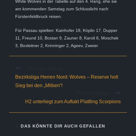
White Wolves in der Tabelle auf den 4. Rang, ehe sie
am kommenden Samstag zum Schlusslicht nach
Fürstenfeldbruck reisen.
Für Passau spielten: Kainhofer 18, Köplin 17, Dupper
11, Freund 10, Bostan 9, Zauner 8, Karoli 6, Moschek
3, Boxleitner 2, Krinninger 2, Ageev, Zweier
Weitere
Vorheriger Beitrag
Artikel
Bezirksliga Herren Nord: Wolves – Reserve holt
ansehen
Sieg bei den „Milben“!
Nächster Beitrag
H2 unterliegt zum Auftakt Plattling Scorpions
DAS KÖNNTE DIR AUCH GEFALLEN