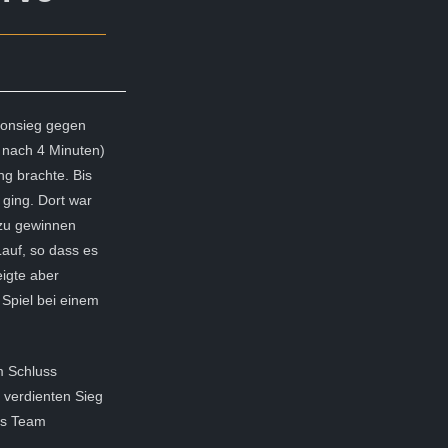
sonsieg gegen
 nach 4 Minuten)
ng brachte. Bis
 ging. Dort war
 zu gewinnen
auf, so dass es
igte aber
 Spiel bei einem
um Schluss
m verdienten Sieg
as Team