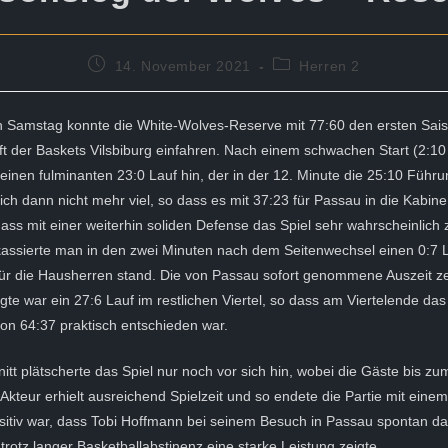
Beitrag
Beitrags-
14. November 2021
Herren 2
veröffentlicht:
Kategorie:
Samstag konnte die White-Wolves-Reserve mit 77:60 den ersten Sai
t der Baskets Vilsbiburg einfahren. Nach einem schwachen Start (2:10
 einen fulminanten 23:0 Lauf hin, der in der 12. Minute die 25:10 Führu
sich dann nicht mehr viel, so dass es mit 37:23 für Passau in die Kabine
dass mit einer weiterhin soliden Defense das Spiel sehr wahrscheinlich
assierte man in den zwei Minuten nach dem Seitenwechsel einen 0:7 L
für die Hausherren stand. Die von Passau sofort genommene Auszeit ze
gte war ein 27:6 Lauf im restlichen Viertel, so dass am Viertelende das
on 64:37 praktisch entschieden war.
nitt plätscherte das Spiel nur noch vor sich hin, wobei die Gäste bis z
Akteur erhielt ausreichend Spielzeit und so endete die Partie mit eine
ositiv war, dass Tobi Hoffmann bei seinem Besuch in Passau spontan d
 trotz langer Basketballabstinenz eine starke Leistung zeigte.