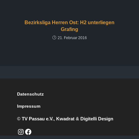
Bezirksliga Herren Ost: H2 unterliegen
Grafing
21. Februar 2016
Datenschutz
Impressum
©
TV Passau e.V.
,
Kwadrat
&
Digitelli Design
https://www.instagram.com/passauwhitewolves/?hl=de
Facebook