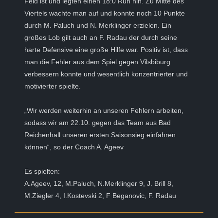
Feld ist und legten einen 18:0 Run hin. Zu Mitte des
Viertels wachte man auf und konnte noch 10 Punkte
durch M. Paluch und N. Merklinger erzielen. Ein
großes Lob gilt auch an F. Radau der durch seine
harte Defensive eine große Hilfe war. Positiv ist, dass
man die Fehler aus dem Spiel gegen Vilsbiburg
verbessern konnte und wesentlich konzentrierter und
motivierter spielte.
„Wir werden weiterhin an unseren Fehlern arbeiten,
sodass wir am 22.10. gegen das Team aus Bad
Reichenhall unseren ersten Saisonsieg einfahren
können“, so der Coach A. Ageev
Es spielten:
A.Ageev, 12, M.Paluch, N.Merklinger 9, J. Brill 8,
M.Ziegler 4, I.Kostevski 2, F Beganovic, F. Radau