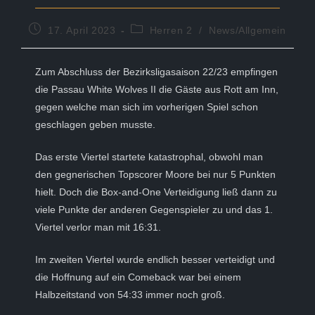
Beitrag
Beitrags-
17. April 2023
Herren 2
/
News/Allgemein
veröffentlicht:
Kategorie:
Zum Abschluss der Bezirksligasaison 22/23 empfingen
die Passau White Wolves II die Gäste aus Rott am Inn,
gegen welche man sich im vorherigen Spiel schon
geschlagen geben musste.
Das erste Viertel startete katastrophal, obwohl man
den gegnerischen Topscorer Moore bei nur 5 Punkten
hielt. Doch die Box-and-One Verteidigung ließ dann zu
viele Punkte der anderen Gegenspieler zu und das 1.
Viertel verlor man mit 16:31.
Im zweiten Viertel wurde endlich besser verteidigt und
die Hoffnung auf ein Comeback war bei einem
Halbzeitstand von 54:33 immer noch groß.